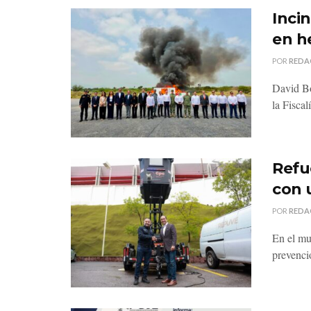
Inci
en h
POR
REDA
David Bo
la Fiscal
Refu
con 
POR
REDA
En el mu
prevenci