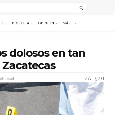
DO
POLÍTICA
OPINIÓN
MÁS…
s dolosos en tan
n Zacatecas
0
A
mins read
A