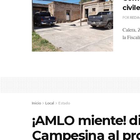
civi
POR
REDA
Calera, 
la Fiscal
Inicio
Local
Estado
¡AMLO miente! d
Campesina al pro