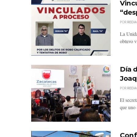
Vinc
“des
POR
REDA
La Unida
obtuvo v
Día 
Joaq
POR
REDA
El secre
que uno d
Conf