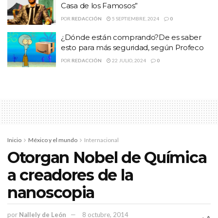
Casa de los Famosos”
Este último hecho parece ser confirmado por fotos filtradas del
POR
REDACCIÓN
5 SEPTIEMBRE, 2024
0
nuevo modelo por el blog vietnamita Tinhte.
¿Dónde están comprando?De es saber
Temas:
16 de octubre
2014
apple
iPad
mac mini
esto para más seguridad, según Profeco
mexico
tecnologia
POR
REDACCIÓN
22 JULIO, 2024
0
Inicio
México y el mundo
Internacional
Otorgan Nobel de Química
a creadores de la
nanoscopia
por
Nallely de León
8 octubre, 2014