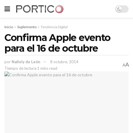
Inicio
Suplemento
Tendencia Digital
Confirma Apple evento
para el 16 de octubre
por
Nallely de León
8 octubre, 2014
A
A
Tiempo de lectura:1 mins read