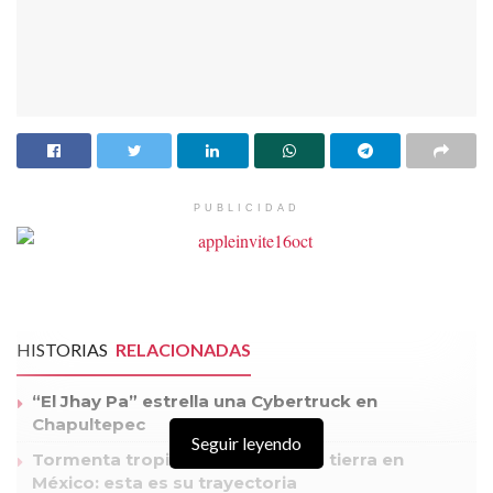
PUBLICIDAD
HISTORIAS
RELACIONADAS
“El Jhay Pa” estrella una Cybertruck en
Chapultepec
Seguir leyendo
Tormenta tropical ‘Ileana’ tocará tierra en
México: esta es su trayectoria