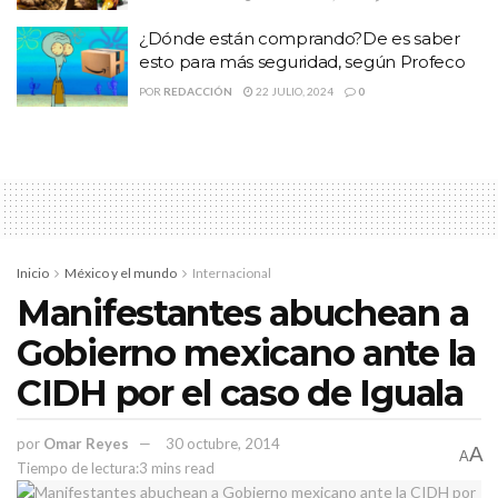
de mantener “un nivel básico de privacidad”, pero que el deseo de
privacidad lo detenía en su trabajo por el beneficio de los demás.
¿Dónde están comprando?De es saber
esto para más seguridad, según Profeco
Temas:
apple
género
Tim Cook
POR
REDACCIÓN
22 JULIO, 2024
0
Inicio
México y el mundo
Internacional
Manifestantes abuchean a
Gobierno mexicano ante la
CIDH por el caso de Iguala
por
Omar Reyes
30 octubre, 2014
A
A
Tiempo de lectura:3 mins read