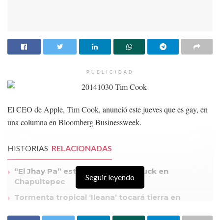
PUBLICIDAD
El CEO de Apple, Tim Cook, anunció este jueves que es gay, en
una columna en Bloomberg Businessweek.
HISTORIAS
RELACIONADAS
“El Jhay Pa” estrella una Cybertruck en
Seguir leyendo
Chapultepec
Tormenta tropical ‘Ileana’ tocará tierra en
México: esta es su trayectoria