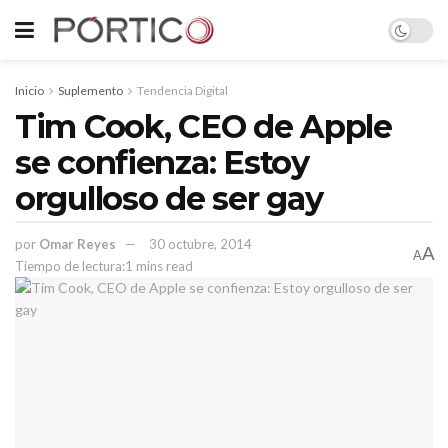
Inicio
Suplemento
Tendencia Digital
Tim Cook, CEO de Apple
se confienza: Estoy
orgulloso de ser gay
por
Omar Reyes
30 octubre, 2014
A
A
Tiempo de lectura:1 mins read