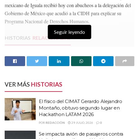
mexicano de Iguala recibió hoy con abucheos a la delegación del
Gobierno de México que acudió a la CIDH para explicar su
Programa Nacional de Derechos Humanos.
Seguir leyendo
HISTORIAS
RELACIONADAS
El físico del CIMAT Gerardo Alejandro Montaño,
obtuvo segundo lugar en Hackathon LATAM
2026
Se impacta avión de pasajeros contra
Helicóptero militar en Washington
VER MÁS
HISTORIAS
Equipo de Trump evalúa “ligera invasión” a
México para eliminar a líderes de cárteles
El físico del CIMAT Gerardo Alejandro
Montaño, obtuvo segundo lugar en
Hackathon LATAM 2026
Los manifestantes gritaron “¡Criminales, asesinos!” a los
funcionarios mexicanos que tienen previsto intervenir hoy en el
POR
REDACCIÓN
29 JULIO, 2026
0
153 periodo de sesiones de la Comisión Interamericana de
Se impacta avión de pasajeros contra