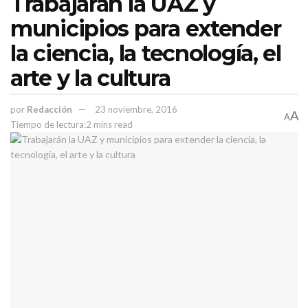
Trabajarán la UAZ y
unidades acadé
municipios para extender
Temas:
Lo Mas Destacado
la ciencia, la tecnología, el
arte y la cultura
por
Redacción
23 noviembre, 2016
A
A
Tiempo de lectura:2 mins read