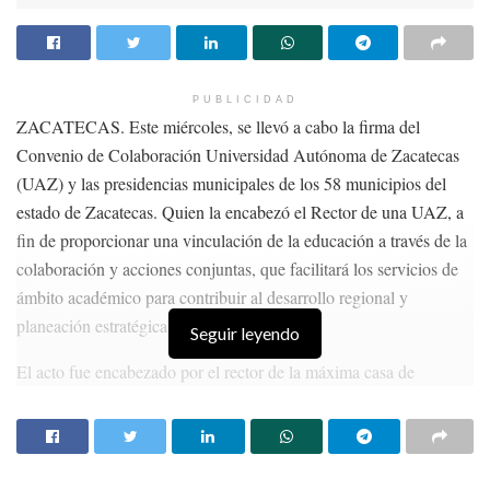
PUBLICIDAD
ZACATECAS. Este miércoles, se llevó a cabo la firma del
Convenio de Colaboración Universidad Autónoma de Zacatecas
(UAZ) y las presidencias municipales de los 58 municipios del
estado de Zacatecas. Quien la encabezó el Rector de una UAZ, a
fin de proporcionar una vinculación de la educación a través de la
colaboración y acciones conjuntas, que facilitará los servicios de
ámbito académico para contribuir al desarrollo regional y
planeación estratégica de su administración.
Seguir leyendo
El acto fue encabezado por el rector de la máxima casa de
estudios, Antonio Guzmán, así como el presidente municipal de
Guadalupe Enrique Flores Mendoza, quien fungió como
representante de los 58 alcaldes del estado.