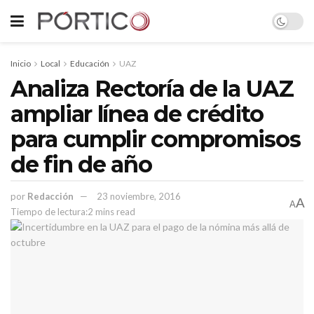
Inicio
Local
Educación
UAZ
Analiza Rectoría de la UAZ
ampliar línea de crédito
para cumplir compromisos
de fin de año
por
Redacción
23 noviembre, 2016
A
A
Tiempo de lectura:2 mins read