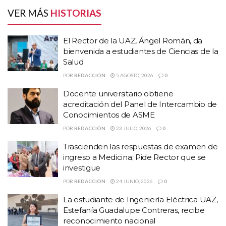
HISTORIAS
RELACIONADAS
VER MÁS
HISTORIAS
El Rector de la UAZ, Ángel Román, da bienvenida
El Rector de la UAZ, Ángel Román, da
a estudiantes de Ciencias de la Salud
bienvenida a estudiantes de Ciencias de la
Docente universitario obtiene acreditación del
Salud
Panel de Intercambio de Conocimientos de
POR
REDACCIÓN
5 AGOSTO, 2026
0
ASME
Docente universitario obtiene
Trascienden las respuestas de examen de
acreditación del Panel de Intercambio de
ingreso a Medicina; Pide Rector que se
Conocimientos de ASME
investigue
POR
REDACCIÓN
23 JULIO, 2026
0
Trascienden las respuestas de examen de
“Las firmas del presente convenio permitirán que juntos los 58
ingreso a Medicina; Pide Rector que se
ayuntamientos y la universidad podamos caminar en beneficio de
investigue
la ciudadanía y en la construcción de la grandeza de Zacatecas”
POR
REDACCIÓN
24 JUNIO, 2026
0
resaltó el rector Antonio Guzmán.
La estudiante de Ingeniería Eléctrica UAZ,
Por lo tanto, los servicios y acciones que proporcionara la
Estefanía Guadalupe Contreras, recibe
universidad hacia los 58 municipios serán; extender y divulgar la
reconocimiento nacional