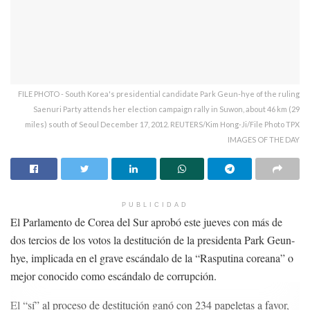
FILE PHOTO - South Korea's presidential candidate Park Geun-hye of the ruling
Saenuri Party attends her election campaign rally in Suwon, about 46 km (29
miles) south of Seoul December 17, 2012. REUTERS/Kim Hong-Ji/File Photo TPX
IMAGES OF THE DAY
PUBLICIDAD
El Parlamento de Corea del Sur aprobó este jueves con más de
dos tercios de los votos la destitución de la presidenta Park Geun-
hye, implicada en el grave escándalo de la “Rasputina coreana” o
mejor conocido como escándalo de corrupción.
El “sí” al proceso de destitución ganó con 234 papeletas a favor,