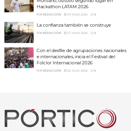
Montaño, obtuvo segundo lugar en
Feature
Benefit
Hackathon LATAM 2026
Game Variety
Endless choices
POR
REDACCIÓN
29 JULIO, 2026
0
Secured Transactions
Peace of mind
La confianza también se construye
POR
REDACCIÓN
27 JULIO, 2026
0
Don’t miss out on the fun. Join Woah99 now and elevate your
online gaming experience!
Con el desfile de agrupaciones nacionales
e internacionales, inicia el Festival del
Folclor Internacional 2026
POR
REDACCIÓN
26 JULIO, 2026
0