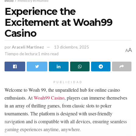
Inicio
México y el mundo
Experience the
Excitement at Woah99
Casino
por
Araceli Martinez
13 diciembre, 2025
A
A
Tiempo de lectura:1 mins read
PUBLICIDAD
Welcome to Woah 99, the unparalleled hub for online casino
enthusiasts. At
Woah99 Casino
, players can immerse themselves
in an array of thrilling games, from classic slots to poker
tournaments. The platform is designed with user-friendly
navigation and is compatible with all devices, ensuring seamless
gaming experiences anytime, anywhere.