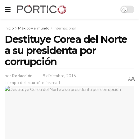
Inicio
México y el mundo
Internacional
Destituye Corea del Norte
a su presidenta por
corrupción
por
Redacción
9 diciembre, 2016
A
A
Tiempo de lectura:1 mins read