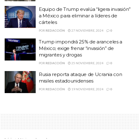
como máximo.
Equipo de Trump evalúa “ligera invasión”
Temas:
corrupcion
Lo Mas Destacado
presidente
a México para eliminar a líderes de
cárteles
POR
REDACCIÓN
27 NOVIEMBRE, 2024
0
Trump impondrá 25% de aranceles a
México; exige frenar “invasión” de
migrantes y drogas
POR
REDACCIÓN
25 NOVIEMBRE, 2024
0
Rusia reporta ataque de Ucrania con
misiles estadounidenses
POR
REDACCIÓN
19 NOVIEMBRE, 2024
0