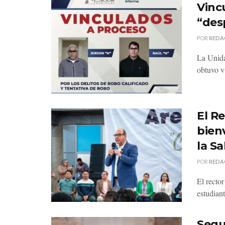
Vinc
“des
POR
REDA
La Unida
obtuvo v
El R
bien
la S
POR
REDA
El recto
estudiant
Segu