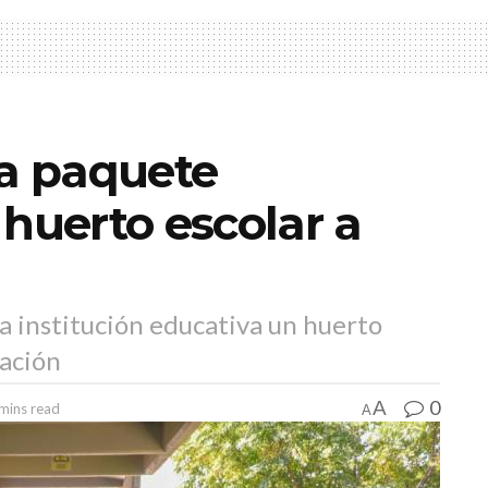
a paquete
 huerto escolar a
a institución educativa un huerto
tación
0
A
mins read
A