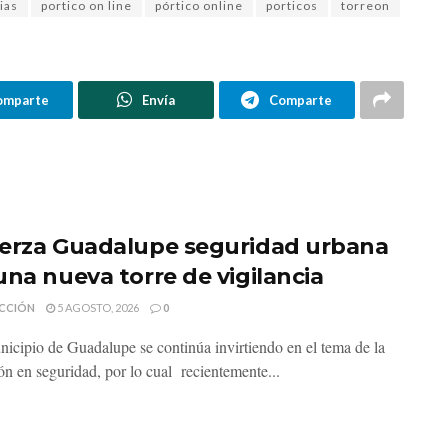
ias
portico on line
pórtico online
porticos
torreon
omparte
Envía
Comparte
erza Guadalupe seguridad urbana
una nueva torre de vigilancia
CCIÓN
5 AGOSTO, 2026
0
nicipio de Guadalupe se continúa invirtiendo en el tema de la
ón en seguridad, por lo cual recientemente...