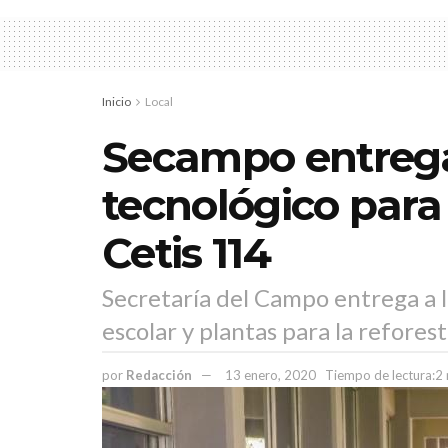
Inicio
Local
Secampo entreg
tecnológico para
Cetis 114
Secretaría del Campo entrega a l
escolar y plantas para la refores
por
Redacción
13 enero, 2020
Tiempo de lectura:2 