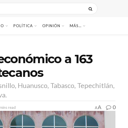
DO
POLÍTICA
OPINIÓN
MÁS…
económico a 163
tecanos
snillo, Huanusco, Tabasco, Tepechitlán,
va.
0
A
mins read
A