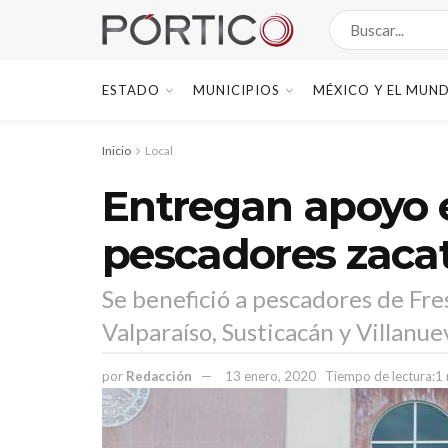
ESTADO
MUNICIPIOS
MÉXICO Y EL MUN
Inicio
Local
Entregan apoyo 
pescadores zaca
Se benefició a pescadores de Fre
Valparaíso, Susticacán y Villanue
por
Redacción
13 enero, 2020
Tiempo de lectura:1 