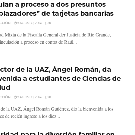
ulan a proceso a dos presuntos
plazadores” de tarjetas bancarias
CCIÓN
5 AGOSTO, 2026
0
d Mixta de la Fiscalía General der Justicia de Río Grande,
inculación a proceso en contra de Raúl...
ector de la UAZ, Ángel Román, da
venida a estudiantes de Ciencias de
alud
CCIÓN
5 AGOSTO, 2026
0
r de la UAZ, Ángel Román Gutiérrez, dio la bienvenida a los
es de recién ingreso a los diez...
ridad para la diversión familiar en