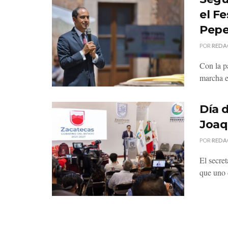
el Fe
Pepe
POR
REDA
Con la pa
marcha e
Día 
Joaq
POR
REDA
El secre
que uno d