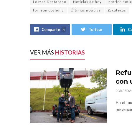
Lo Mas Destacado
Noticias de hoy
portico notic
torreon coahuila
Últimas noticias
Zacatecas
Comparte
5
Tuitear
C
VER MÁS
HISTORIAS
Refu
con 
POR
REDA
En el mu
prevenci