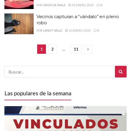
POR
JESÚS DE ÁVILA
13 ENERO, 2020
0
Vecinos capturan a “vándalo” en pleno
robo
POR
LANDY VALLE
13 ENERO, 2020
0
1
2
…
11
Las populares de la semana