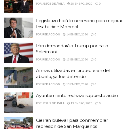
POR
JESÚS DE ÁVILA
28 ENERO, 2020
0
Legislativo hará lo necesario para mejorar
Insabi, dice Monreal
POR
REDACCIÓN
14 ENERO, 2020
0
Irán demandará a Trump por caso
Soleimani
POR
REDACCIÓN
13 ENERO, 2020
0
Armas utilizadas en tiroteo eran del
abuelo, ya fue detenido
POR
REDACCIÓN
13 ENERO, 2020
0
Ayuntamiento rechaza supuesto audio
POR
JESÚS DE ÁVILA
13 ENERO, 2020
0
Cierran bulevar para conmemorar
represión de San Marqueños