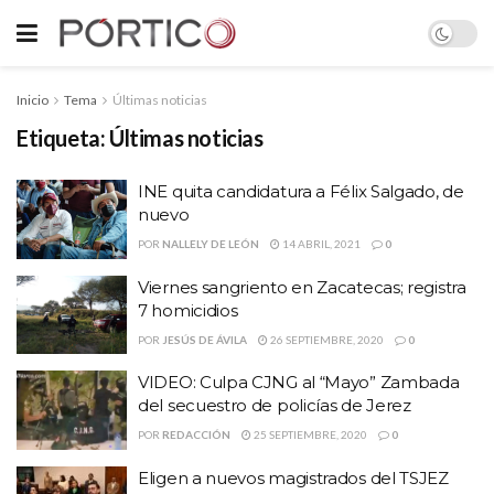
Inicio
Tema
Últimas noticias
Etiqueta:
Últimas noticias
INE quita candidatura a Félix Salgado, de
nuevo
POR
NALLELY DE LEÓN
14 ABRIL, 2021
0
Viernes sangriento en Zacatecas; registra
7 homicidios
POR
JESÚS DE ÁVILA
26 SEPTIEMBRE, 2020
0
VIDEO: Culpa CJNG al “Mayo” Zambada
del secuestro de policías de Jerez
POR
REDACCIÓN
25 SEPTIEMBRE, 2020
0
Eligen a nuevos magistrados del TSJEZ