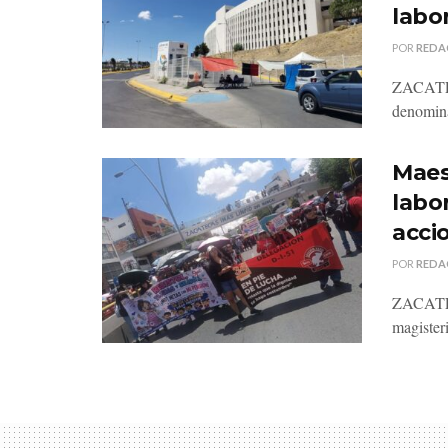
labo
POR
REDA
ZACATECA
denomina
Maes
labo
acci
POR
REDA
ZACATECA
magister