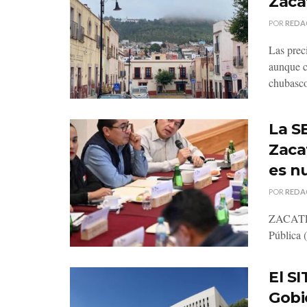
Zaca
POR
REDA
Las prec
aunque c
chubasco
La SE
Zaca
es n
POR
REDA
ZACATECA
Pública 
El S
Gobi