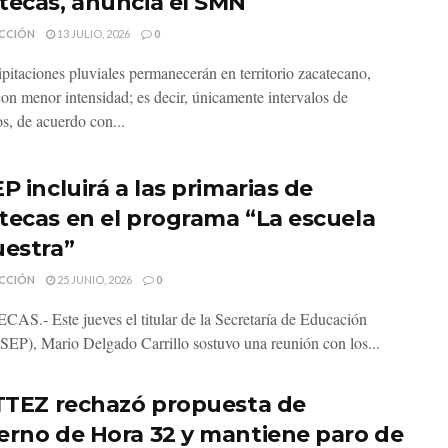
tecas, anuncia el SMN
CCIÓN
13 JULIO, 2026
0
ipitaciones pluviales permanecerán en territorio zacatecano,
on menor intensidad; es decir, únicamente intervalos de
s, de acuerdo con...
P incluirá a las primarias de
tecas en el programa “La escuela
uestra”
CCIÓN
25 JUNIO, 2026
0
S.- Este jueves el titular de la Secretaría de Educación
(SEP), Mario Delgado Carrillo sostuvo una reunión con los...
ITTEZ rechazó propuesta de
erno de Hora 32 y mantiene paro de