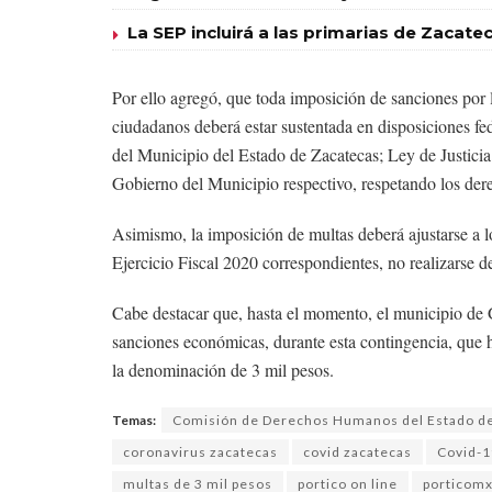
La SEP incluirá a las primarias de Zacat
Por ello agregó, que toda imposición de sanciones por l
ciudadanos deberá estar sustentada en disposiciones fed
del Municipio del Estado de Zacatecas; Ley de Justici
Gobierno del Municipio respectivo, respetando los dere
Asimismo, la imposición de multas deberá ajustarse a l
Ejercicio Fiscal 2020 correspondientes, no realizarse de
Cabe destacar que, hasta el momento, el municipio de 
sanciones económicas, durante esta contingencia, que ha
la denominación de 3 mil pesos.
Temas:
Comisión de Derechos Humanos del Estado de
coronavirus zacatecas
covid zacatecas
Covid-1
multas de 3 mil pesos
portico on line
porticom