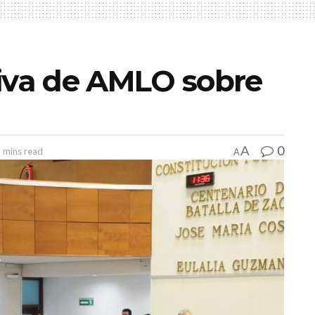
tiva de AMLO sobre
0
A
 mins read
A