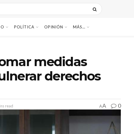
DO
POLÍTICA
OPINIÓN
MÁS…
tomar medidas
vulnerar derechos
0
A
ins read
A