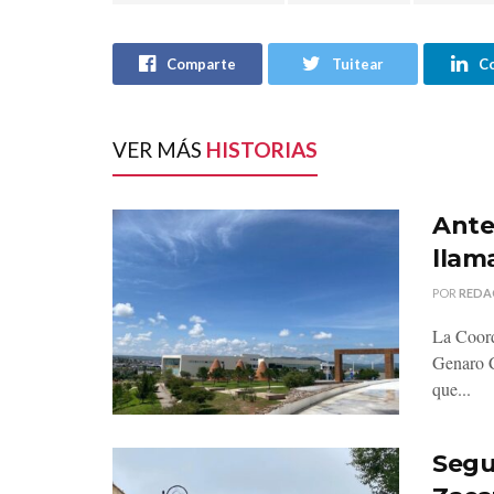
Comparte
Tuitear
C
VER MÁS
HISTORIAS
Ante 
llama
POR
REDA
La Coord
Genaro C
que...
Segu