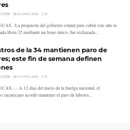
res
CCIÓN
14 JUNIO, 2026
0
S. -La propuesta del gobierno estatal para cubrir este año la
da Hora 32 mediante un bono único, fue rechazada...
tros de la 34 mantienen paro de
res; este fin de semana definen
ones
CCIÓN
13 JUNIO, 2026
0
S.- .- A 12 días del inicio de la huelga nacional, el
io zacatecano acordó mantener el paro de labores...