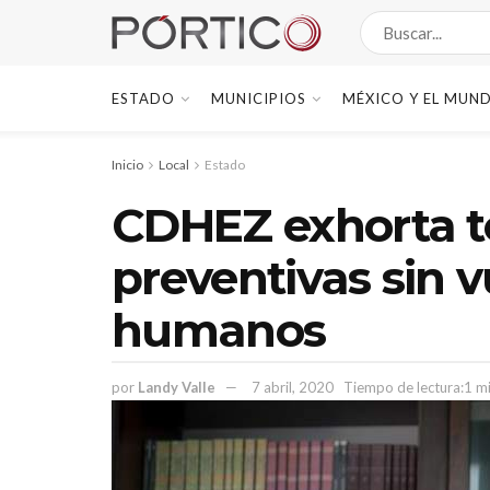
ESTADO
MUNICIPIOS
MÉXICO Y EL MUN
Inicio
Local
Estado
CDHEZ exhorta 
preventivas sin 
humanos
por
Landy Valle
7 abril, 2020
Tiempo de lectura:1 m