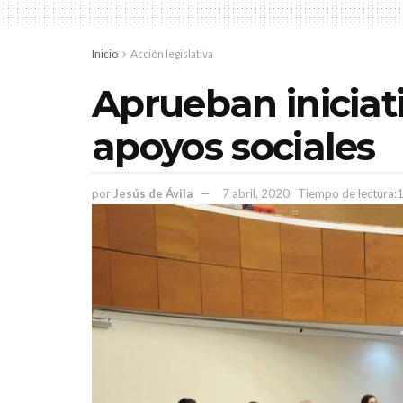
Inicio
Acción legislativa
Aprueban inicia
apoyos sociales
por
Jesús de Ávila
7 abril, 2020
Tiempo de lectura:1