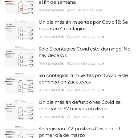
el fin de semana
POR
REDACCIÓN
27 JUNIO, 2022
0
Un día más sin muertes por Covid 19; Se
reportan 4 contagios
POR
REDACCIÓN
27 MARZO, 2022
0
Solo 5 contagios Covid este domingo; No
hay decesos
POR
REDACCIÓN
26 MARZO, 2022
0
Sin contagios ni muertes por Covid, este
domingo en Zacatecas
POR
REDACCIÓN
20 MARZO, 2022
0
Un día más sin defunciones Covid; se
generaron 67 nuevos positivos
POR
REDACCIÓN
19 MARZO, 2022
0
Se registran 142 positivos Covid en el
primer día de marzo