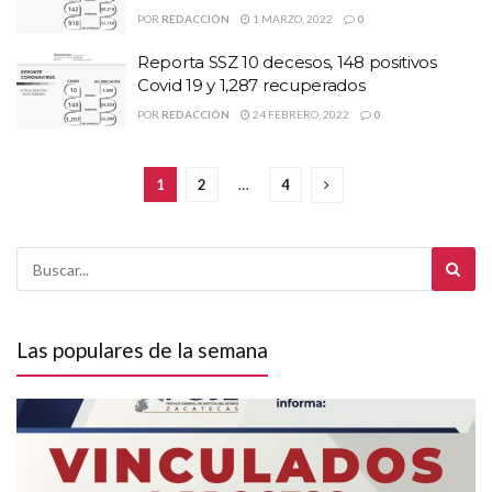
POR
REDACCIÓN
1 MARZO, 2022
0
Reporta SSZ 10 decesos, 148 positivos
Covid 19 y 1,287 recuperados
POR
REDACCIÓN
24 FEBRERO, 2022
0
1
2
…
4
Las populares de la semana