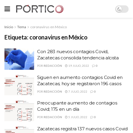
Inicio
Tema
coronavirus en México
Etiqueta:
coronavirus en México
Con 283 nuevos contagios Covid,
Zacatecas consolida tendencia alcista
POR
REDACCIÓN
19 JULIO, 2022
0
Siguen en aumento contagios Covid en
Zacatecas; hoy se registraron 196 casos
POR
REDACCIÓN
7 JULIO, 2022
0
Preocupante aumento de contagios
Covid; 175 en un día
POR
REDACCIÓN
5 JULIO, 2022
0
Zacatecas registra 137 nuevos casos Covid