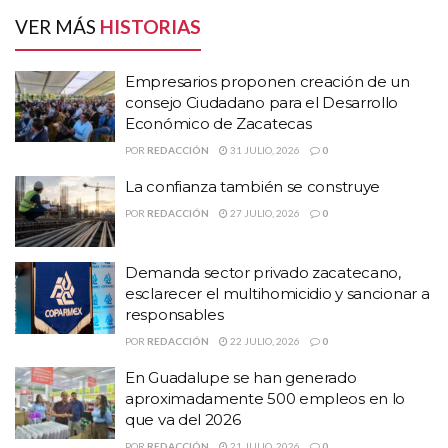
Ciudadano para el Desarrollo Económico de
VER MÁS
HISTORIAS
Zacatecas
La confianza también se construye
Empresarios proponen creación de un
Demanda sector privado zacatecano, esclarecer
consejo Ciudadano para el Desarrollo
el multihomicidio y sancionar a responsables
Económico de Zacatecas
POR
REDACCIÓN
31 JULIO, 2026
0
Sin embargo, faltan por entregar el 50 por ciento de los apoyos a
La confianza también se construye
los comerciantes establecidos, por la falta de presupuesto de la
POR
REDACCIÓN
27 JULIO, 2026
0
dependencia.
“Todos los apoyos al sector
Demanda sector privado zacatecano,
esclarecer el multihomicidio y sancionar a
informal se pagaron, falta el otro
responsables
POR
REDACCIÓN
22 JULIO, 2026
0
50% del apoyo a los comerciantes
En Guadalupe se han generado
(…) empezaremos a pagar esto a
aproximadamente 500 empleos en lo
que va del 2026
partir de esta semana” puntualizó
POR
REDACCIÓN
21 JULIO, 2026
0