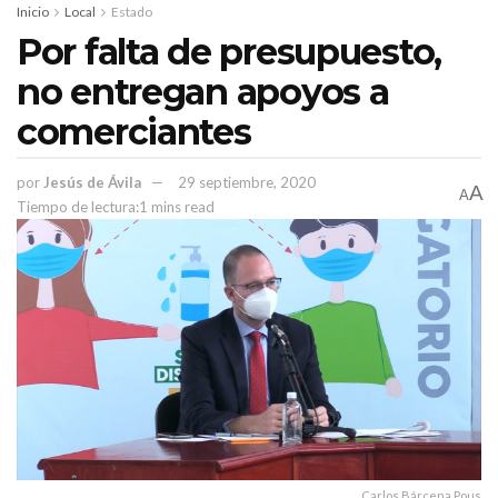
Inicio
Local
Estado
Secretaría de la Función Pública Zacatecas
Por falta de presupuesto,
no entregan apoyos a
comerciantes
por
Jesús de Ávila
29 septiembre, 2020
A
A
Tiempo de lectura:1 mins read
Carlos Bárcena Pous