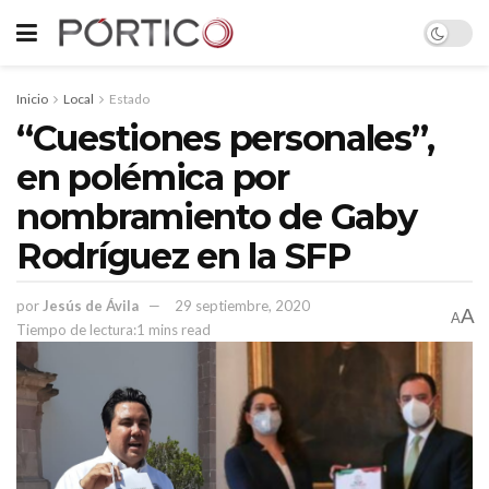
Inicio
Local
Estado
“Cuestiones personales”,
en polémica por
nombramiento de Gaby
Rodríguez en la SFP
por
Jesús de Ávila
29 septiembre, 2020
A
A
Tiempo de lectura:1 mins read