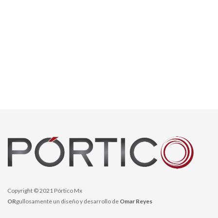
Copyright © 2021 Pórtico Mx
OR
gullosamente un diseño y desarrollo de
Omar Reyes