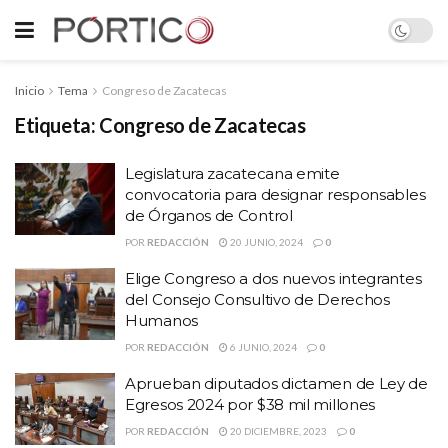
Inicio
Tema
Congreso de Zacatecas
Etiqueta:
Congreso de Zacatecas
Legislatura zacatecana emite
convocatoria para designar responsables
de Órganos de Control
POR
REDACCIÓN
20 JUNIO, 2024
0
Elige Congreso a dos nuevos integrantes
del Consejo Consultivo de Derechos
Humanos
POR
REDACCIÓN
6 JUNIO, 2024
0
Aprueban diputados dictamen de Ley de
Egresos 2024 por $38 mil millones
POR
REDACCIÓN
20 DICIEMBRE, 2023
0