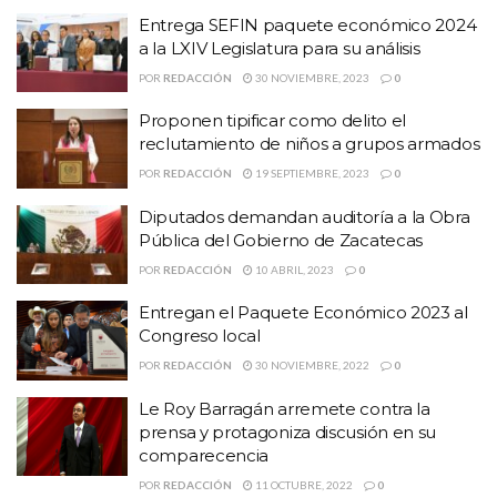
Entrega SEFIN paquete económico 2024
a la LXIV Legislatura para su análisis
POR
REDACCIÓN
30 NOVIEMBRE, 2023
0
Proponen tipificar como delito el
reclutamiento de niños a grupos armados
POR
REDACCIÓN
19 SEPTIEMBRE, 2023
0
Diputados demandan auditoría a la Obra
Pública del Gobierno de Zacatecas
POR
REDACCIÓN
10 ABRIL, 2023
0
Entregan el Paquete Económico 2023 al
Congreso local
POR
REDACCIÓN
30 NOVIEMBRE, 2022
0
Le Roy Barragán arremete contra la
prensa y protagoniza discusión en su
comparecencia
POR
REDACCIÓN
11 OCTUBRE, 2022
0