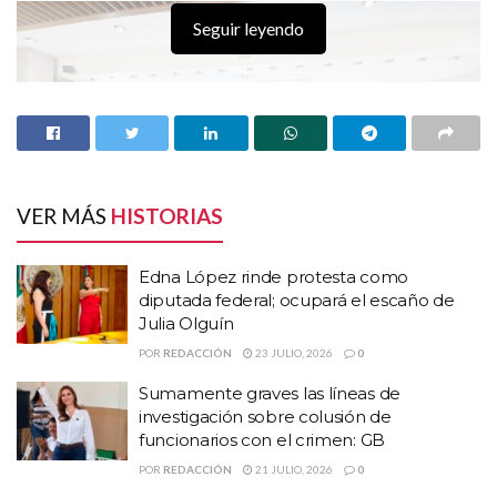
Seguir leyendo
VER MÁS
HISTORIAS
Edna López rinde protesta como
diputada federal; ocupará el escaño de
Julia Olguín
POR
REDACCIÓN
23 JULIO, 2026
0
HISTORIAS
RELACIONADAS
Sumamente graves las líneas de
investigación sobre colusión de
Edna López rinde protesta como diputada
funcionarios con el crimen: GB
federal; ocupará el escaño de Julia Olguín
POR
REDACCIÓN
21 JULIO, 2026
0
Sumamente graves las líneas de investigación