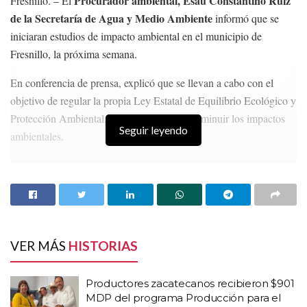
Procurador ambiental, Esaú Constantino Ruíz
Fresnillo. – El
de la Secretaría de Agua y Medio Ambiente
informó que se
iniciaran estudios de impacto ambiental en el municipio de
Fresnillo, la próxima semana.
En conferencia de prensa, explicó que se llevan a cabo con el
objetivo de regular la propia Ley Estatal de Equilibrio Ecológico y
Protección Ambiental, con el objetivo de disminuir los impactos
Seguir leyendo
ambientales.
HISTORIAS
RELACIONADAS
Productores zacatecanos recibieron $901 MDP
del programa Producción para el Bienestar
Alcalde de Miguel Auza desacata destituir por
VER MÁS
HISTORIAS
nepotismo a funcionaria
Guadalupe es el municipio con mayor número de
Productores zacatecanos recibieron $901
tiendas OXXO en el estado
MDP del programa Producción para el