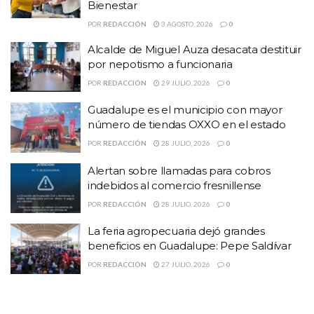
Bienestar
“Tenemos que tomar conciencia
POR
REDACCIÓN
3 AGOSTO, 2026
0
que todas las obras que están
Alcalde de Miguel Auza desacata destituir
por nepotismo a funcionaria
realizando obras o actividades que
POR
REDACCIÓN
29 JULIO, 2026
0
estén fuera de la norma ambiental
Guadalupe es el municipio con mayor
número de tiendas OXXO en el estado
tienen que ser reguladas y
POR
REDACCIÓN
28 JULIO, 2026
0
nosotros como secretaría
Alertan sobre llamadas para cobros
indebidos al comercio fresnillense
comenzaremos hacer este
POR
REDACCIÓN
28 JULIO, 2026
0
operativo, este operativo es
La feria agropecuaria dejó grandes
importante para el cuidado del
beneficios en Guadalupe: Pepe Saldívar
POR
REDACCIÓN
27 JULIO, 2026
0
medio ambiente porque
tendremos que revisar las obras y