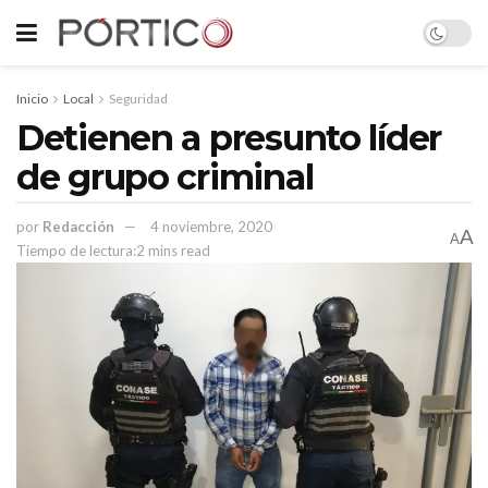
Inicio
Local
Seguridad
Detienen a presunto líder
de grupo criminal
por
Redacción
4 noviembre, 2020
A
A
Tiempo de lectura:2 mins read