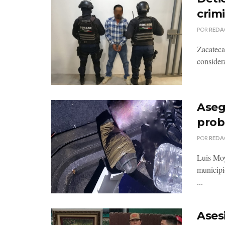
crim
POR
REDA
Zacateca
considera
Aseg
prob
POR
REDA
Luis Moy
municipi
...
Ases