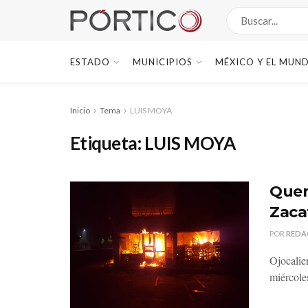
ESTADO
MUNICIPIOS
MÉXICO Y EL MUN
Inicio
Tema
LUIS MOYA
Etiqueta:
LUIS MOYA
Quem
Zaca
POR
REDA
Ojocalie
miércoles