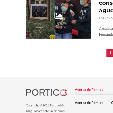
cons
agud
POR
LAND
Zacateca
Fernando
1
Acerca de Pórtico
Acerca de Pórtico
C
Copyright © 2021 Pórtico Mx
OR
gullosamente un diseño y