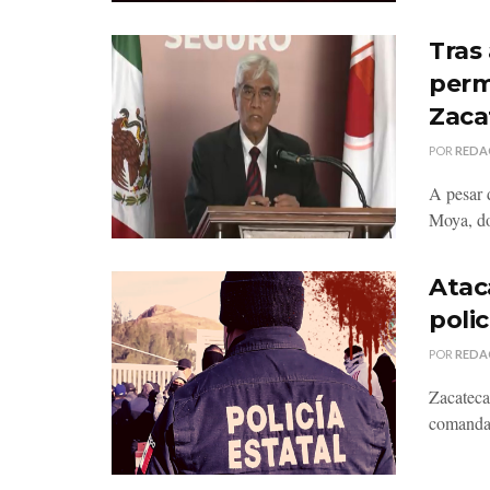
Tras 
perm
Zaca
POR
REDA
A pesar 
Moya, don
Atac
poli
POR
REDA
Zacatecas
comandan