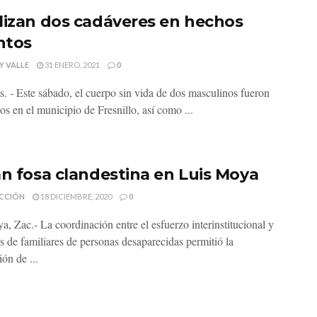
lizan dos cadáveres en hechos
intos
Y VALLE
31 ENERO, 2021
0
s. - Este sábado, el cuerpo sin vida de dos masculinos fueron
os en el municipio de Fresnillo, así como ...
an fosa clandestina en Luis Moya
CCIÓN
18 DICIEMBRE, 2020
0
a, Zac.- La coordinación entre el esfuerzo interinstitucional y
os de familiares de personas desaparecidas permitió la
ión de ...