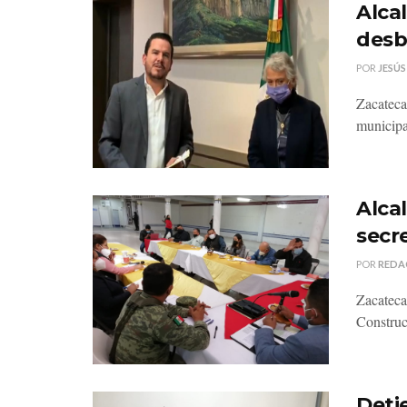
Alca
desb
POR
JESÚS
Zacatecas
municipa
Alca
secr
POR
REDA
Zacateca
Construc
Deti