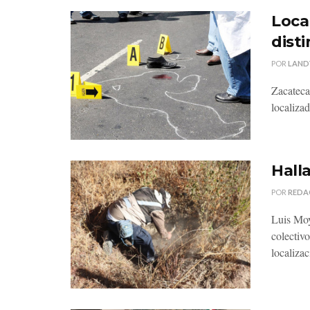
Loca
dist
POR
LAND
Zacateca
localizad
Hall
POR
REDA
Luis Moy
colectiv
localizac