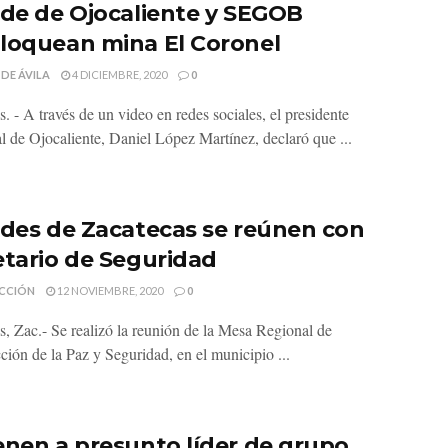
lde de Ojocaliente y SEGOB
loquean mina El Coronel
 DE ÁVILA
4 DICIEMBRE, 2020
0
. - A través de un video en redes sociales, el presidente
l de Ojocaliente, Daniel López Martínez, declaró que ...
ldes de Zacatecas se reúnen con
etario de Seguridad
CCIÓN
12 NOVIEMBRE, 2020
0
s, Zac.- Se realizó la reunión de la Mesa Regional de
ción de la Paz y Seguridad, en el municipio ...
enen a presunto líder de grupo