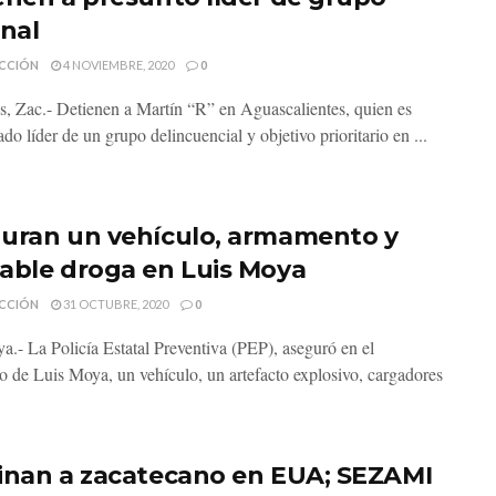
inal
CCIÓN
4 NOVIEMBRE, 2020
0
s, Zac.- Detienen a Martín “R” en Aguascalientes, quien es
do líder de un grupo delincuencial y objetivo prioritario en ...
uran un vehículo, armamento y
able droga en Luis Moya
CCIÓN
31 OCTUBRE, 2020
0
a.- La Policía Estatal Preventiva (PEP), aseguró en el
o de Luis Moya, un vehículo, un artefacto explosivo, cargadores
inan a zacatecano en EUA; SEZAMI