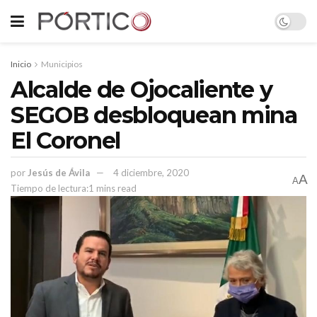
Inicio
Municipios
Alcalde de Ojocaliente y
SEGOB desbloquean mina
El Coronel
por
Jesús de Ávila
4 diciembre, 2020
A
A
Tiempo de lectura:1 mins read