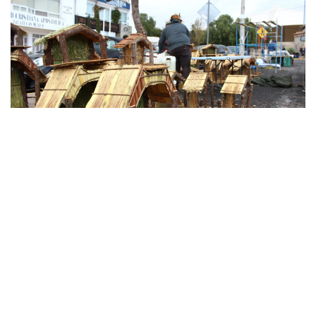
PUBLICIDAD
tianguis
Zacatecas. – Esta mañana comenzó la instalación del
navideño
, luego de que comerciantes y autoridades municipales
4 al
llegaran a un acuerdo para poder llevar a cabo las ventas del
24 de diciembre.
Alonso Leyva Barragán, encargado del área de Permisos y
Licencias del Ayuntamiento de Zacatecas,
explicó que,