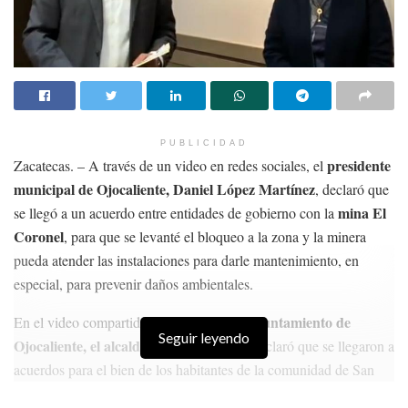
PUBLICIDAD
presidente
Zacatecas. – A través de un video en redes sociales, el
municipal de Ojocaliente, Daniel López Martínez
, declaró que
mina El
se llegó a un acuerdo entre entidades de gobierno con la
Coronel
, para que se levanté el bloqueo a la zona y la minera
pueda atender las instalaciones para darle mantenimiento, en
especial, para prevenir daños ambientales.
Ayuntamiento de
En el video compartido en la página del
Seguir leyendo
Ojocaliente, el alcalde López Martínez
declaró que se llegaron a
acuerdos para el bien de los habitantes de la comunidad de San
Juan de Carboneras, para que se atiendan las instalaciones, y así