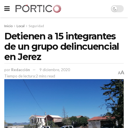
Inicio
Local
Seguridad
Detienen a 15 integrantes
de un grupo delincuencial
en Jerez
por
Redacción
9 diciembre, 2020
A
A
Tiempo de lectura:2 mins read