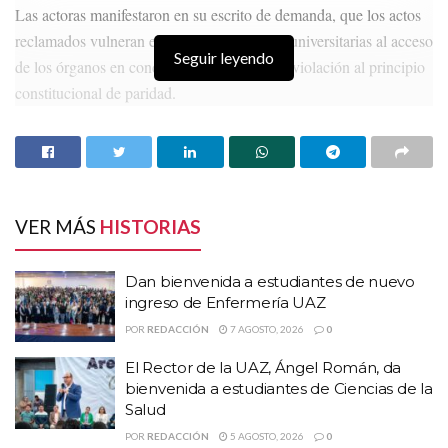
Las actoras manifestaron en su escrito de demanda, que los actos
reclamados vulneran el derecho de mujeres universitarias al acceso
Seguir leyendo
de los órganos en condiciones paritarias, en violación al principio
constitucional de paridad.
HISTORIAS
RELACIONADAS
Dan bienvenida a estudiantes de nuevo ingreso
de Enfermería UAZ
VER MÁS
HISTORIAS
El Rector de la UAZ, Ángel Román, da bienvenida
a estudiantes de Ciencias de la Salud
Dan bienvenida a estudiantes de nuevo
Docente universitario obtiene acreditación del
ingreso de Enfermería UAZ
Panel de Intercambio de Conocimientos de
POR
REDACCIÓN
7 AGOSTO, 2026
0
ASME
El Rector de la UAZ, Ángel Román, da
bienvenida a estudiantes de Ciencias de la
Salud
POR
REDACCIÓN
5 AGOSTO, 2026
0