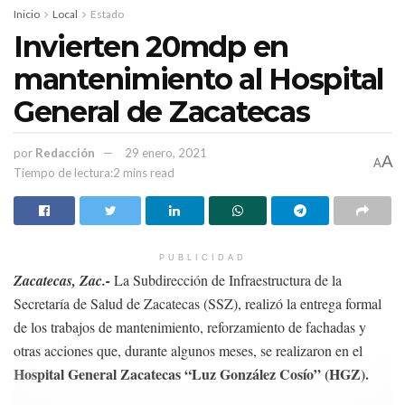
política. En ese sentido, se desechó de plano la demanda.
Inicio
Local
Estado
Invierten 20mdp en
Temas:
Impugnación
Lo Mas Destacado
mantenimiento al Hospital
proceso electoral UAZ
General de Zacatecas
rectoría Universidad Autónoma de Zacatecas
UAZ
universidad autonoma de zacatecas
por
Redacción
29 enero, 2021
A
A
Tiempo de lectura:2 mins read
PUBLICIDAD
Zacatecas, Zac.-
La Subdirección de Infraestructura de la
Secretaría de Salud de Zacatecas (SSZ), realizó la entrega formal
de los trabajos de mantenimiento, reforzamiento de fachadas y
otras acciones que, durante algunos meses, se realizaron en el
Hospital General Zacatecas “Luz González Cosío” (HGZ).