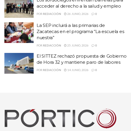
acceder al derecho a la salud y empleo
20 millones de pesos
aproximadamente en total
en la unidad
médica, dividido en trabajos de mantenimiento y conservación del
POR
REDACCIÓN
26 JUNIO, 2026
0
inmueble y del equipo biomédico.
La SEP incluirá a las primarias de
Zacatecas en el programa “La escuela es
nuestra”
POR
REDACCIÓN
25 JUNIO, 2026
0
El SITTEZ rechazó propuesta de Gobierno
de Hora 32 y mantiene paro de labores
POR
REDACCIÓN
14 JUNIO, 2026
0
plataforma del Helipuerto y
También se dio mantenimiento a la
al interior del edificio que alberga el almacén
. Los elevadores