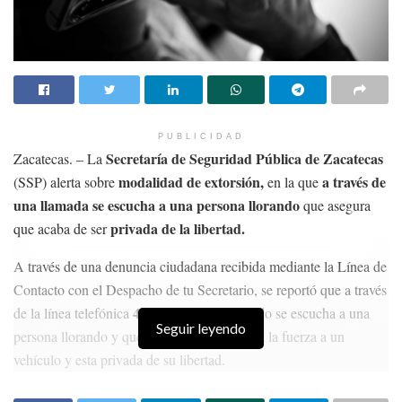
PUBLICIDAD
Secretaría de Seguridad Pública de Zacatecas
Zacatecas. – La
modalidad de extorsión,
a través de
(SSP) alerta sobre
en la que
una llamada se escucha a una persona llorando
que asegura
privada de la libertad.
que acaba de ser
A través de una denuncia ciudadana recibida mediante la Línea de
Contacto con el Despacho de tu Secretario, se reportó que a través
443 580 82 19,
de la línea telefónica
de fondo se escucha a una
Seguir leyendo
persona llorando y que asegura la subieron a la fuerza a un
vehículo y esta privada de su libertad.