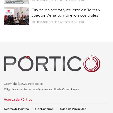
POR
REDACCIÓN
5 AGOSTO, 2026
0
La SSP exhorta a los ciudadanos para que, en caso de recibir este
Día de balaceras y muerte en Jerez y
tipo de llamadas, cuelguen y denuncien de inmediato a las
Joaquín Amaro: murieron dos civiles
corporaciones de la SSP, para que puedan actuar y se evite caer en
POR
REDACCIÓN
3 AGOSTO, 2026
0
estos engaños.
Temas:
Extorsión telefónica
Lo Mas Destacado
portico mx
pórtico online
seguridad
SSP Zacatecas
Copyright © 2021 Pórtico Mx
OR
gullosamente un diseño y desarrollo de
Omar Reyes
Acerca de Pórtico
Acerca de Pórtico
Contáctanos
Aviso de Privacidad