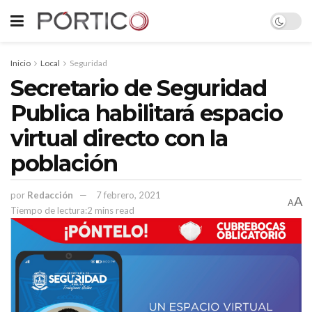
Inicio
Local
Seguridad
Secretario de Seguridad
Publica habilitará espacio
virtual directo con la
población
por
Redacción
7 febrero, 2021
A
A
Tiempo de lectura:2 mins read