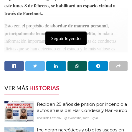
este lunes 8 de febrero, se habilitará un espacio virtual a
través de Facebook.
abordar de manera personal,
Esto con el propósito de
principalmente temas de prevención del delito
, brindará
Seguir leyendo
información importante para evitar ser víctimas de conductas
ilícitas que se han detectado en el estado y lo más valioso es
fomentar la cultura de la denuncia ciudadana.
HISTORIAS
RELACIONADAS
Reciben 20 años de prisión por incendio a autos
VER MÁS
HISTORIAS
afuera del Bar Condesa y Bar Burdo
Incineran narcóticos y objetos usados en hechos
Reciben 20 años de prisión por incendio a
delictivos
autos afuera del Bar Condesa y Bar Burdo
Refuerza Guadalupe seguridad urbana con una
POR
REDACCIÓN
7 AGOSTO, 2026
0
nueva torre de vigilancia
Incineran narcóticos y objetos usados en