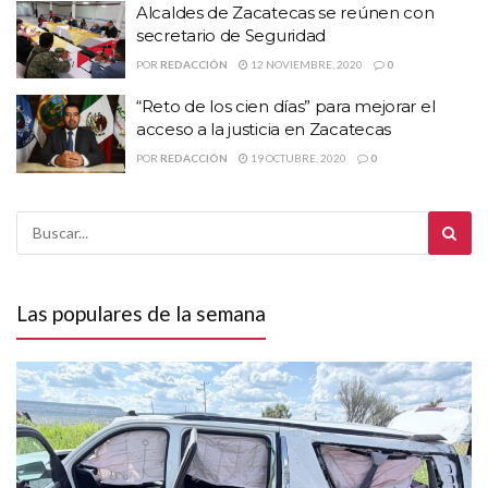
Alcaldes de Zacatecas se reúnen con
secretario de Seguridad
POR
REDACCIÓN
12 NOVIEMBRE, 2020
0
“Reto de los cien días” para mejorar el
acceso a la justicia en Zacatecas
POR
REDACCIÓN
19 OCTUBRE, 2020
0
Las populares de la semana