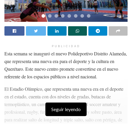
PUBLICIDAD
Esta semana se inauguró el nuevo Polideportivo Distrito Alameda,
que representa una nueva era para el deporte y la cultura en
Querétaro. Este nuevo centro promete convertirse en el nuevo
referente de los espacios públicos a nivel nacional.
El Estadio Olímpico, que representa una nueva era en el deporte
en el estado, cuenta con dos niveles de gradas, butacas de
termoplástico, un campo para practicar futbol soccer amateur y
Seguir leyendo
profesional, rugby, fútbol americano y hockey sobre pasto, área
para realizar salto de longitud y triple salto, salto con pértiga, de
altura, lanzamiento de disco y martillo, de bala y de jabalina, así