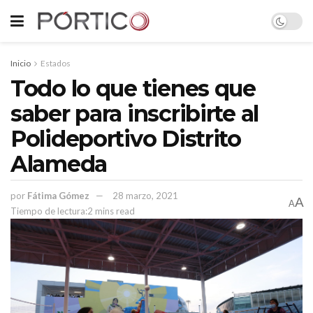
Inicio
Estados
Todo lo que tienes que
saber para inscribirte al
Polideportivo Distrito
Alameda
por
Fátima Gómez
28 marzo, 2021
A
A
Tiempo de lectura:2 mins read