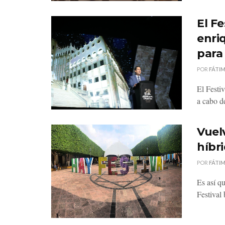
El Fe
enri
para 
POR
FÁTI
El Festiv
a cabo de
Vuelv
híbr
POR
FÁTI
Es así q
Festival 