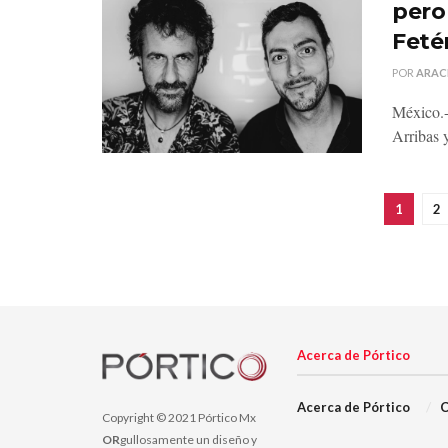
pero
Feté
POR
ARAC
México.-
Arribas 
1
2
Acerca de Pórtico
Acerca de Pórtico
C
Copyright © 2021 Pórtico Mx
OR
gullosamente un diseño y