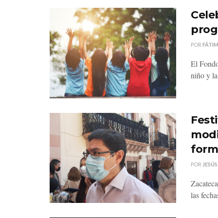
Celeb
prog
POR
FÁTI
El Fondo
niño y la
Fest
modi
form
POR
JESÚS
Zacateca
las fecha