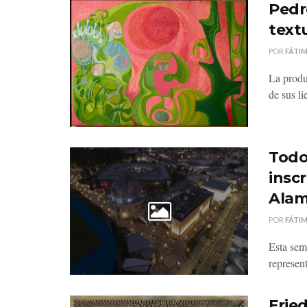
Pedro
text
POR
FÁTI
La produ
de sus li
Todo
inscr
Ala
POR
FÁTI
Esta sem
represent
Fried