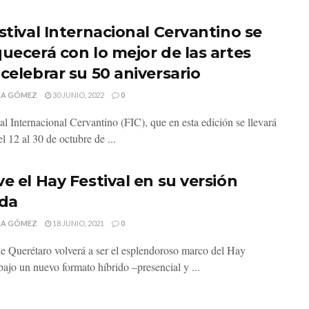
stival Internacional Cervantino se
quecerá con lo mejor de las artes
celebrar su 50 aniversario
MA GÓMEZ
30 JUNIO, 2022
0
al Internacional Cervantino (FIC), que en esta edición se llevará
l 12 al 30 de octubre de ...
e el Hay Festival en su versión
ida
MA GÓMEZ
18 JUNIO, 2021
0
ue Querétaro volverá a ser el esplendoroso marco del Hay
bajo un nuevo formato híbrido –presencial y ...