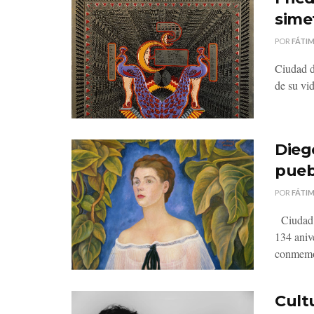
sime
POR
FÁTI
Ciudad d
de su vid
Diego
pueb
POR
FÁTI
Ciudad d
134 ani
conmemor
Cult