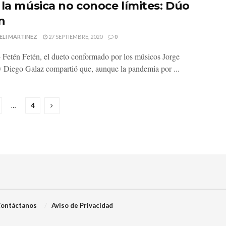
 la música no conoce límites: Dúo
n
ELI MARTINEZ
27 SEPTIEMBRE, 2020
0
 Fetén Fetén, el dueto conformado por los músicos Jorge
y Diego Galaz compartió que, aunque la pandemia por ...
…
4
ontáctanos
Aviso de Privacidad