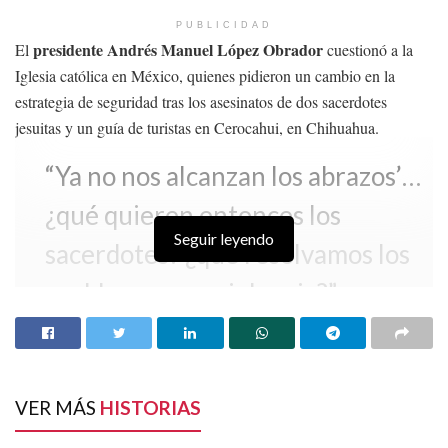
PUBLICIDAD
presidente Andrés Manuel López Obrador
El
cuestionó a la
Iglesia católica en México, quienes pidieron un cambio en la
estrategia de seguridad tras los asesinatos de dos sacerdotes
jesuitas y un guía de turistas en Cerocahui, en Chihuahua.
“Ya no nos alcanzan los abrazos’…
¿qué quieren entonces los
Seguir leyendo
sacerdotes? ¿qué resolvamos los
problemas con violencia?”,
respondió al planteamiento de los
religiosos.
VER MÁS
HISTORIAS
Iglesia católica en México
Este domingo, la
pidió al Gobierno