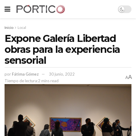
Inicio
Local
Expone Galería Libertad
obras para la experiencia
sensorial
por
Fátima Gómez
30 junio, 2022
A
A
Tiempo de lectura:2 mins read