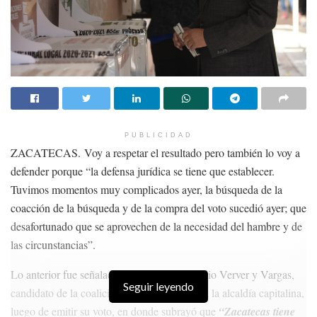
PUBLICIDAD
ZACATECAS. Voy a respetar el resultado pero también lo voy a
defender porque “la defensa jurídica se tiene que establecer.
Tuvimos momentos muy complicados ayer, la búsqueda de la
coacción de la búsqueda y de la compra del voto sucedió ayer; que
desafortunado que se aprovechen de la necesidad del hambre y de
las circunstancias”.
Lo anterior fue señalado por el doctor Heladio Verver y Vargas,
Seguir leyendo
candidato de la coalición Va por Zacatecas a la alcaldía capitalina,
luego de emitir su voto, en donde subrayó que
“Zacatecas tiene