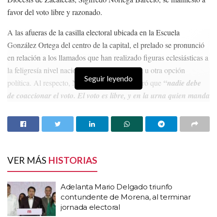
favor del voto libre y razonado.
A las afueras de la casilla electoral ubicada en la Escuela
González Ortega del centro de la capital, el prelado se pronunció
en relación a los llamados que han realizado figuras eclesiásticas a
la feligresía nivel nacional para votar por una u otra opción
Seguir leyendo
política. Al respecto, Noriega Barceló aseguró que
“nadie debe
de coaccionar el voto. El voto es libre, y en la urna quien manda
es la consciencia personal”.
HISTORIAS
RELACIONADAS
Adelanta Mario Delgado triunfo contundente de
VER MÁS
HISTORIAS
Morena, al terminar jornada electoral
“Si le hacen falta hue…, yo se los presto”: “Alito”
Adelanta Mario Delgado triunfo
Moreno vs Álvarez Máynez
contundente de Morena, al terminar
jornada electoral
Salinas Pliego le responde a AMLO sobre sus