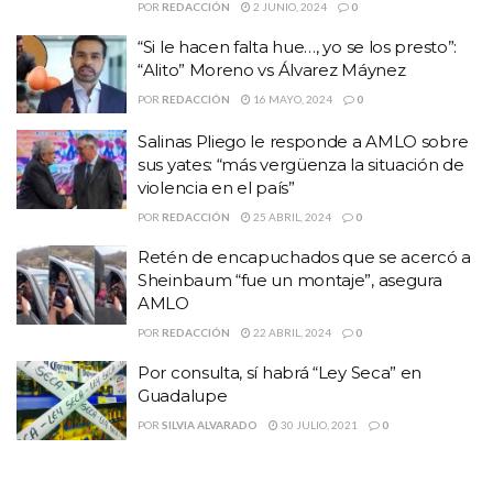
yates: “más vergüenza la situación de violencia
POR
REDACCIÓN
2 JUNIO, 2024
0
en el país”
“Si le hacen falta hue…, yo se los presto”:
“Alito” Moreno vs Álvarez Máynez
POR
REDACCIÓN
16 MAYO, 2024
0
Salinas Pliego le responde a AMLO sobre
sus yates: “más vergüenza la situación de
violencia en el país”
POR
REDACCIÓN
25 ABRIL, 2024
0
Retén de encapuchados que se acercó a
Sheinbaum “fue un montaje”, asegura
AMLO
POR
REDACCIÓN
22 ABRIL, 2024
0
Por consulta, sí habrá “Ley Seca” en
Agregó que la obligación de los pastores debe limitarse a emitir
Guadalupe
elementos de buen juicio, para que la ciudadanía pueda sufragar
POR
SILVIA ALVARADO
30 JULIO, 2021
0
de forma razonada, y animar a participar en el proceso electoral.