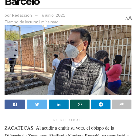
Barceló
por
Redacción
6 junio, 2021
A
A
Tiempo de lectura:1 mins read
PUBLICIDAD
ZACATECAS. Al acudir a emitir su voto, el obispo de la
Diócesis de Zacatecas, Sigifredo Noriega Barceló, se manifestó a