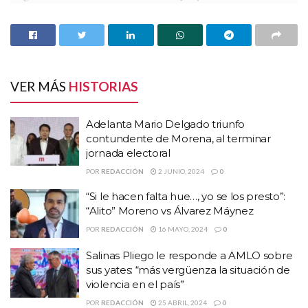
que entrar en un proceso de renovación democrática, la dádiva
no debe ser el elemento”.
HISTORIAS
RELACIONADAS
VER MÁS
HISTORIAS
Adelanta Mario Delgado triunfo contundente de
Morena, al terminar jornada electoral
Adelanta Mario Delgado triunfo
“Si le hacen falta hue…, yo se los presto”: “Alito”
contundente de Morena, al terminar
Moreno vs Álvarez Máynez
jornada electoral
Salinas Pliego le responde a AMLO sobre sus
POR
REDACCIÓN
2 JUNIO, 2024
0
yates: “más vergüenza la situación de violencia
“Si le hacen falta hue…, yo se los presto”:
en el país”
“Alito” Moreno vs Álvarez Máynez
POR
REDACCIÓN
16 MAYO, 2024
0
El candidato de la coalición que conforman PRI, PAN, PRD,
destacó que van a defender el voto, por lo que todas casillas tienen
Salinas Pliego le responde a AMLO sobre
sus yates: “más vergüenza la situación de
representantes al 100% de los partidos coaligados en Va por
violencia en el país”
Zacatecas, y que tienen su equipo de abogados y todo listo.
POR
REDACCIÓN
25 ABRIL, 2024
0