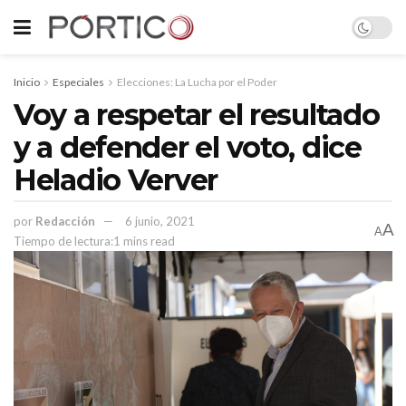
Inicio
Especiales
Elecciones: La Lucha por el Poder
Voy a respetar el resultado
y a defender el voto, dice
Heladio Verver
por
Redacción
6 junio, 2021
A
A
Tiempo de lectura:1 mins read