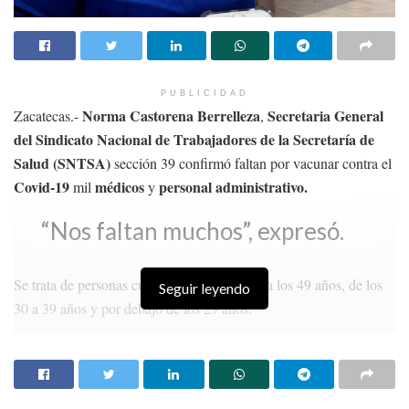
sanitarios
que se conocen desde hace meses, como el uso de
cubrebocas, respetar la distancia entre personas y no saludar de
mano o beso, para que se actúe responsablemente y no provocar
brotes por la Covid-19.
PUBLICIDAD
Norma Castorena Berrelleza
Secretaria General
Zacatecas.-
,
Temas:
#LGBTTTIQ
Lo Mas Destacado
marcha
del Sindicato Nacional de Trabajadores de la Secretaría de
Salud (SNTSA)
sección 39 confirmó faltan por vacunar contra el
Covid-19
médicos
personal administrativo.
mil
y
“Nos faltan muchos”, expresó.
Se trata de personas cuya edad va de los 40 a los 49 años, de los
Seguir leyendo
30 a 39 años y por debajo de los 29 años.
HISTORIAS
RELACIONADAS
Los sordociegos enfrentan barreras para