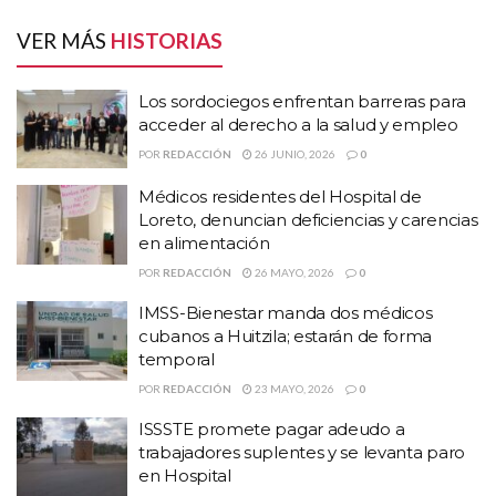
acceder al derecho a la salud y empleo
VER MÁS
HISTORIAS
Médicos residentes del Hospital de Loreto,
denuncian deficiencias y carencias en
alimentación
Los sordociegos enfrentan barreras para
acceder al derecho a la salud y empleo
IMSS-Bienestar manda dos médicos cubanos a
Huitzila; estarán de forma temporal
POR
REDACCIÓN
26 JUNIO, 2026
0
Médicos residentes del Hospital de
600
administrativos.
Refirió que
de ellos son trabajadores
Loreto, denuncian deficiencias y carencias
en alimentación
“Se hicieron todos los esfuerzos
POR
REDACCIÓN
26 MAYO, 2026
0
habidos y por haber”, expresó.
IMSS-Bienestar manda dos médicos
cubanos a Huitzila; estarán de forma
temporal
POR
REDACCIÓN
23 MAYO, 2026
0
ISSSTE promete pagar adeudo a
trabajadores suplentes y se levanta paro
en Hospital