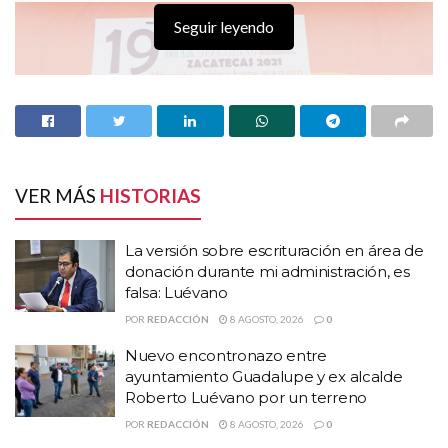
Seguir leyendo
VER MÁS
HISTORIAS
La versión sobre escrituración en área de
donación durante mi administración, es
falsa: Luévano
POR
REDACCIÓN
8 AGOSTO, 2026
0
Nuevo encontronazo entre
HISTORIAS
RELACIONADAS
ayuntamiento Guadalupe y ex alcalde
Roberto Luévano por un terreno
La versión sobre escrituración en área de
POR
REDACCIÓN
8 AGOSTO, 2026
0
donación durante mi administración, es falsa: