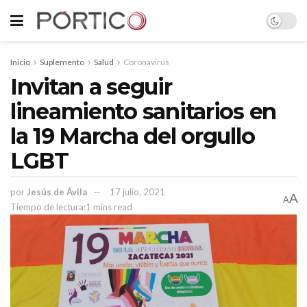
Inicio
Suplemento
Salud
Coronavirus
Invitan a seguir
lineamiento sanitarios en
la 19 Marcha del orgullo
LGBT
por
Jesús de Ávila
17 julio, 2021
A
A
Tiempo de lectura:1 mins read