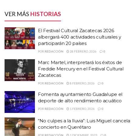
Mercury en el Festival Cultural Zacatecas
Fomenta ayuntamiento Guadalupe el deporte de
VER MÁS
HISTORIAS
alto rendimiento acuático
El Festival Cultural Zacatecas 2026
“Hasta ahorita no ha sido ninguna
albergará 400 actividades culturales y
participarán 20 países
evolución contraria. Estamos en el
POR
REDACCIÓN
28 FEBRERO, 2026
0
mismo lugar y tenemos buenas
Marc Martel, interpretará los éxitos de
expectativas”, dijo su hijo Vicente
Freddie Mercury en el Festival Cultural
Zacatecas
Fernández Jr. a la prensa apostada
POR
REDACCIÓN
8 FEBRERO, 2026
0
afuera del hospital donde está
Fomenta ayuntamiento Guadalupe el
deporte de alto rendimiento acuático
internado el cantante.
POR
REDACCIÓN
1 FEBRERO, 2026
0
“No culpes a la lluvia”: Luis Miguel cancela
Más tarde, la familia dijo en un comunicado a través de sus redes
concierto en Querétaro
sociales, que el intérprete se mantiene grave pero estable.
POR
REDACCIÓN
1 DICIEMBRE, 2023
0