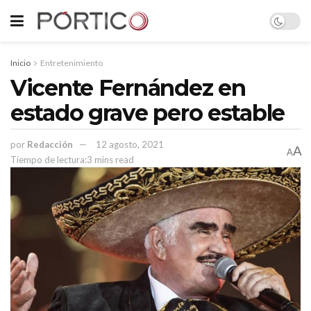
Inicio
Entretenimiento
Vicente Fernández en
estado grave pero estable
por
Redacción
12 agosto, 2021
A
A
Tiempo de lectura:3 mins read