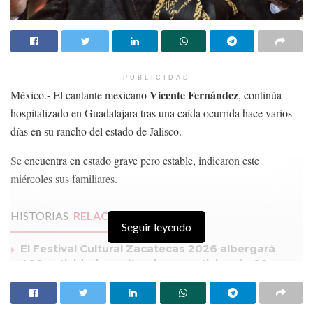
PUBLICIDAD
Vicente Fernández
México.- El cantante mexicano
, continúa
hospitalizado en Guadalajara tras una caída ocurrida hace varios
días en su rancho del estado de Jalisco.
Se encuentra en estado grave pero estable, indicaron este
miércoles sus familiares.
HISTORIAS
RELACIONADAS
Seguir leyendo
El Festival Cultural Zacatecas 2026 albergará
400 actividades culturales y participarán 20
países
Marc Martel, interpretará los éxitos de Freddie