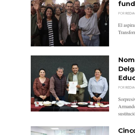
fund
POR
REDA
El aspir
Transform
Nomb
Delg
Educ
POR
REDA
Sorpresi
Armando 
sustituci
Cinco