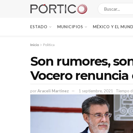
ESTADO
MUNICIPIOS
MÉXICO Y EL MUN
Inicio
Política
Son rumores, so
Vocero renuncia 
por
Araceli Martinez
1 septiembre, 2021
Tiempo de