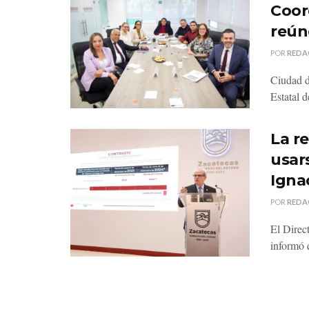
Coor
reún
POR
REDA
Ciudad d
Estatal 
La r
usar
Igna
POR
REDA
El Direc
informó q