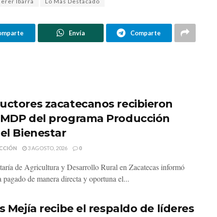
herer Ibarra
Lo Mas Destacado
omparte
Envía
Comparte
uctores zacatecanos recibieron
 MDP del programa Producción
 el Bienestar
CCIÓN
3 AGOSTO, 2026
0
taría de Agricultura y Desarrollo Rural en Zacatecas informó
a pagado de manera directa y oportuna el...
s Mejía recibe el respaldo de líderes