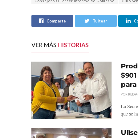
Consejero al Tercer Informe de Gobierno
Julio Sc
Comparte
Tuitear
C
VER MÁS
HISTORIAS
Prod
$901
para
POR
REDA
La Secre
que se h
Ulise