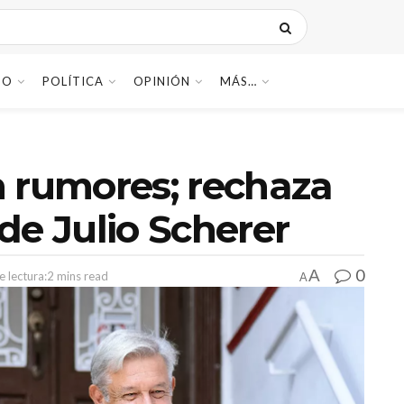
DO
POLÍTICA
OPINIÓN
MÁS…
n rumores; rechaza
de Julio Scherer
0
A
 lectura:2 mins read
A