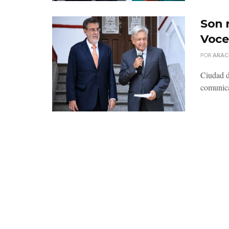
Son 
Voce
POR
ARAC
Ciudad d
comunicac