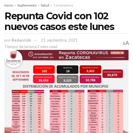
Inicio
Suplemento
Salud
Coronavirus
Repunta Covid con 102
nuevos casos este lunes
por
Redacción
21 septiembre, 2021
A
A
Tiempo de lectura:2 mins read
van a marchar para
Advirtió que, si su petición no es atendida,
exigirlo.
Que no se meta con el sindicato
no hay nada que
El líder del sindicato minero, declaró que
pedirle al gobernador David Monreal Ávila.