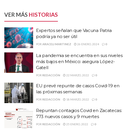
con líderes sindicales, porque no
HISTORIAS
RELACIONADAS
VER MÁS
HISTORIAS
vamos a platicar con ellos, la gente
es la que decide … les dan dinero
Expertos señalan que Vacuna Patria podría ya no
Expertos señalan que Vacuna Patria
ser útil
podría ya no ser útil
para atacarlos”, dijo.
La pandemia se encuentra en sus niveles más
POR
ARACELI MARTINEZ
26 ENERO, 2024
0
bajos en México: asegura López-Gatell
La pandemia se encuentra en sus niveles
Sin dar mayores detalles, informó que a la empresa minera “le va a
EU prevé repunte de casos Covid-19 en las
más bajos en México: asegura López-
ir bien” y reflejó de ello es la contratación de mil personas para las
próximas semanas
Gatell
empresas de Fresnillo, el Saucito y Juancipio.
POR
REDACCIÓN
22 MARZO, 2022
0
En 81 de los casos, el contagio fue comunitario y en 21 porque
Temas:
Carlos Pavón
David Monreal
líder minero
EU prevé repunte de casos Covid-19 en
tuvieron contacto con otro caso positivo. Fresnillo encabeza el
las próximas semanas
Mineros
mineros zacatecas
Zacatecas
número de nuevos contagios con 27; le sigue Zacatecas, con 16 y
POR
REDACCIÓN
18 MARZO, 2022
0
Guadalupe con 15, el resto está entre Río Grande, Nochistlán,
Tabasco, Vetagrande, Momax, Tlaltenango y Teúl de González
Repuntan contagios Covid en Zacatecas:
Ortega.
773 nuevos casos y 9 muertes
POR
REDACCIÓN
25 ENERO, 2022
0
También hubo en Apozol, Apulco, Atolinga, Concepción del