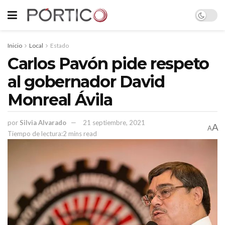
Inicio
Local
Estado
Carlos Pavón pide respeto
al gobernador David
Monreal Ávila
por
Silvia Alvarado
21 septiembre, 2021
A
A
Tiempo de lectura:2 mins read