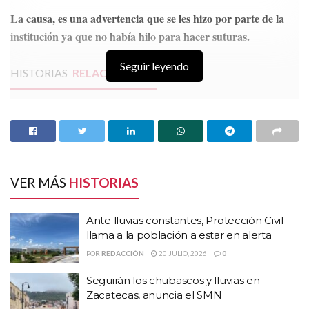
La causa, es una advertencia que se les hizo por parte de la
institución ya que no había hilo para hacer suturas.
Seguir leyendo
HISTORIAS
RELACIONADAS
Ante lluvias constantes, Protección Civil llama a
la población a estar en alerta
Seguirán los chubascos y lluvias en Zacatecas,
anuncia el SMN
La SEP incluirá a las primarias de Zacatecas en el
VER MÁS
HISTORIAS
programa “La escuela es nuestra”
Ante lluvias constantes, Protección Civil
Pese a que marcharon para exigir
llama a la población a estar en alerta
POR
REDACCIÓN
20 JULIO, 2026
0
que IMSS cumpliera con el
Seguirán los chubascos y lluvias en
derecho de dar salud a los mineros
Zacatecas, anuncia el SMN