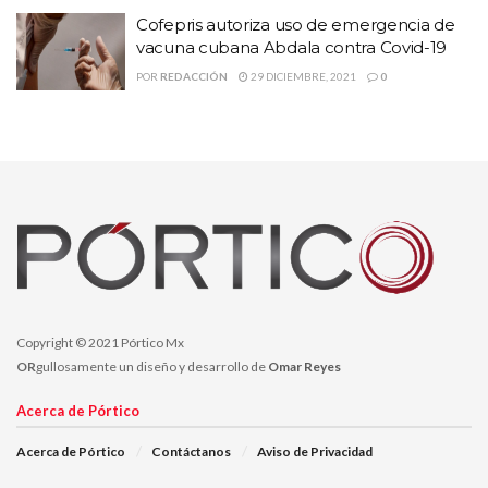
Cofepris autoriza uso de emergencia de
Oro, Calera, Cañitas, Mazapil, Morelos, Ojocaliente, Pánfilo
vacuna cubana Abdala contra Covid-19
Natera, Trancoso, Villa de Cos, Villa García, Villanueva, Jerez,
POR
REDACCIÓN
29 DICIEMBRE, 2021
0
Villa González Ortega, Francisco R. Murguía, Loreto y
Sombrerete.
La propagación de la enfermedad fue mayor entre personas de 30
a 39 años, las cuales registraron 30 casos; seguidas por las de 18 a
29, que tienen 25; las mayores de 60, con 18; las de 40 a 49, 14;
las de 50 a 59, 10 y cinco son menores de 18 años.
16 NUEVAS VÍCTIMAS DEL COVID
Además, la SSZ informó del deceso de 10 hombres y seis
Copyright © 2021 Pórtico Mx
mujeres; tres de ellos tenían 68 años, el resto 55, 60, 73, 76, 81,
OR
gullosamente un diseño y desarrollo de
Omar Reyes
84 y 85; eran habitantes de Villa de Cos, Loreto, Ojocaliente,
Acerca de Pórtico
Guadalupe, Zacatecas, Sombrerete y Fresnillo. Ellas tenían, 41,
57, 62, 68, 75 y 85, estaban avecindadas en Villanueva,
Acerca de Pórtico
Contáctanos
Aviso de Privacidad
Zacatecas, Ojocaliente y Nochistlán.