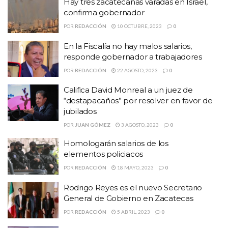
Hay tres zacatecanas varadas en Israel,
confirma gobernador
POR
REDACCIÓN
10 OCTUBRE, 2023
0
En la Fiscalía no hay malos salarios,
responde gobernador a trabajadores
POR
REDACCIÓN
22 AGOSTO, 2023
0
Califica David Monreal a un juez de
“destapacaños” por resolver en favor de
jubilados
POR
JUAN GÓMEZ
3 AGOSTO, 2023
0
Homologarán salarios de los
elementos policiacos
POR
REDACCIÓN
18 MAYO, 2023
0
Rodrigo Reyes es el nuevo Secretario
General de Gobierno en Zacatecas
POR
REDACCIÓN
5 ABRIL, 2023
0