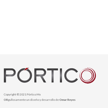
Copyright © 2021 Pórtico Mx
OR
gullosamente un diseño y desarrollo de
Omar Reyes