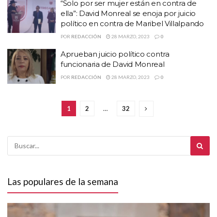
“Solo por ser mujer están en contra de
ella”: David Monreal se enoja por juicio
político en contra de Maribel Villalpando
POR
REDACCIÓN
28 MARZO, 2023
0
Aprueban juicio político contra
funcionaria de David Monreal
POR
REDACCIÓN
28 MARZO, 2023
0
1
2
…
32
Las populares de la semana