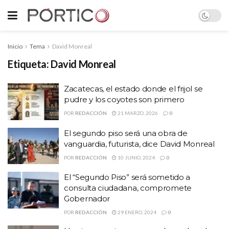
Inicio
Tema
David Monreal
Etiqueta:
David Monreal
Zacatecas, el estado donde el frijol se
pudre y los coyotes son primero
POR
REDACCIÓN
21 MARZO, 2026
0
El segundo piso será una obra de
vanguardia, futurista, dice David Monreal
POR
REDACCIÓN
10 JUNIO, 2024
0
El “Segundo Piso” será sometido a
consulta ciudadana, compromete
Gobernador
POR
REDACCIÓN
29 ENERO, 2024
0