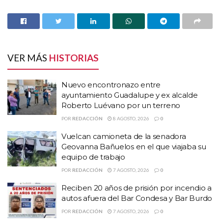
de septiembre, misma que no ha sido dispersa por falta de
Gobierno estatal
recursos, según
.
HISTORIAS
RELACIONADAS
VER MÁS
HISTORIAS
Nuevo encontronazo entre ayuntamiento
Guadalupe y ex alcalde Roberto Luévano por un
Nuevo encontronazo entre
terreno
ayuntamiento Guadalupe y ex alcalde
Vuelcan camioneta de la senadora Geovanna
Roberto Luévano por un terreno
Bañuelos en el que viajaba su equipo de trabajo
POR
REDACCIÓN
8 AGOSTO, 2026
0
Reciben 20 años de prisión por incendio a autos
Vuelcan camioneta de la senadora
afuera del Bar Condesa y Bar Burdo
Geovanna Bañuelos en el que viajaba su
equipo de trabajo
POR
REDACCIÓN
7 AGOSTO, 2026
0
Reciben 20 años de prisión por incendio a
autos afuera del Bar Condesa y Bar Burdo
POR
REDACCIÓN
7 AGOSTO, 2026
0