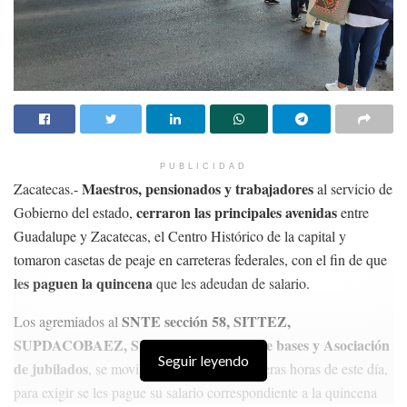
PUBLICIDAD
Maestros, pensionados y trabajadores
Zacatecas.-
al servicio de
cerraron las principales avenidas
Gobierno del estado,
entre
Guadalupe y Zacatecas, el Centro Histórico de la capital y
tomaron casetas de peaje en carreteras federales, con el fin de que
les paguen la quincena
que les adeudan de salario.
SNTE sección 58, SITTEZ,
Los agremiados al
SUPDACOBAEZ, SITEZ, Movimiento de bases y Asociación
Seguir leyendo
de jubilados
, se movilizaron desde las primeras horas de este día,
para exigir se les pague su salario correspondiente a la quincena