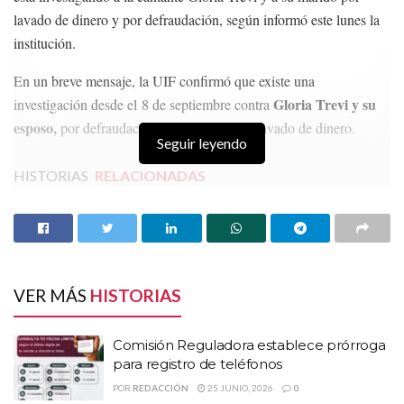
lavado de dinero y por defraudación, según informó este lunes la
institución.
En un breve mensaje, la UIF confirmó que existe una
Gloria Trevi y su
investigación desde el 8 de septiembre contra
esposo,
por defraudación fiscal y presunto lavado de dinero.
Seguir leyendo
HISTORIAS
RELACIONADAS
Comisión Reguladora establece prórroga para
registro de teléfonos
Encaran a Julieta del Río en el INAI por ofender a
colaboradora; “Te crees respaldada por
VER MÁS
HISTORIAS
Monreal”
Se registran 56 policías asesinados en gobierno
Comisión Reguladora establece prórroga
de Claudia Sheinbaum; van 282 en 2024
para registro de teléfonos
POR
REDACCIÓN
25 JUNIO, 2026
0
De acuerdo con medios nacionales, en las últimas horas que la