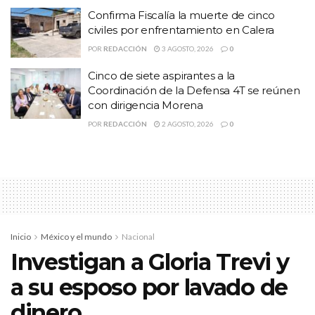
Confirma Fiscalía la muerte de cinco
civiles por enfrentamiento en Calera
POR
REDACCIÓN
3 AGOSTO, 2026
0
Cinco de siete aspirantes a la
Coordinación de la Defensa 4T se reúnen
con dirigencia Morena
Ante la falta de diálogo y
POR
REDACCIÓN
2 AGOSTO, 2026
0
respuesta del
Gobernador David
Monreal Ávila
, decidieron cerrar
las principales vías de
comunicación en la zona
Inicio
México y el mundo
Nacional
metropolitana, asimismo, los
Investigan a Gloria Trevi y
a su esposo por lavado de
principales accesos al Centro
dinero
Histórico de la capital y las casetas