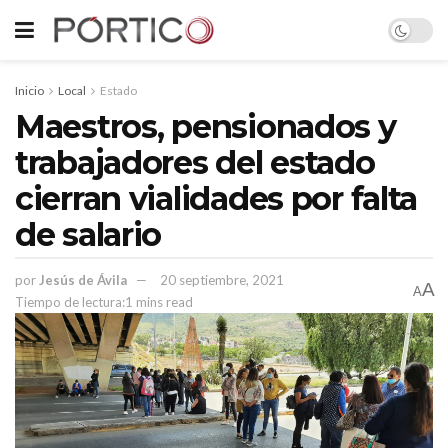
Inicio
Local
Estado
Maestros, pensionados y
trabajadores del estado
cierran vialidades por falta
de salario
por
Jesús de Ávila
20 septiembre, 2021
A
A
Tiempo de lectura:1 mins read