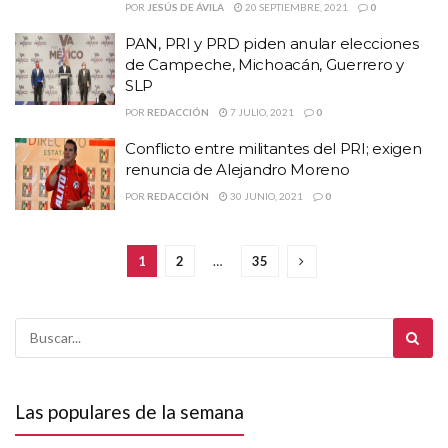
POR
JESÚS DE ÁVILA
20 SEPTIEMBRE, 2021
0
PAN, PRI y PRD piden anular elecciones
de Campeche, Michoacán, Guerrero y
SLP
POR
REDACCIÓN
7 JULIO, 2021
0
Conflicto entre militantes del PRI; exigen
renuncia de Alejandro Moreno
POR
REDACCIÓN
30 JUNIO, 2021
0
1
2
…
35
Las populares de la semana