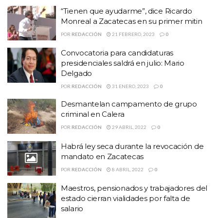
“Tienen que ayudarme”, dice Ricardo
Monreal a Zacatecas en su primer mitin
POR
REDACCIÓN
21 FEBRERO, 2023
0
Convocatoria para candidaturas
presidenciales saldrá en julio: Mario
Delgado
POR
REDACCIÓN
31 ENERO, 2023
0
Desmantelan campamento de grupo
criminal en Calera
POR
REDACCIÓN
29 ABRIL, 2022
0
Habrá ley seca durante la revocación de
mandato en Zacatecas
POR
REDACCIÓN
8 ABRIL, 2022
0
Maestros, pensionados y trabajadores del
estado cierran vialidades por falta de
salario