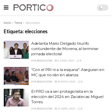
Inicio
Tema
elecciones
Etiqueta:
elecciones
Adelanta Mario Delgado triunfo
contundente de Morena, al terminar
jornada electoral
POR
REDACCIÓN
2 JUNIO, 2024
0
“Con el PRI ni a la esquina”: Aseguran en
MC que no irán en alianza
POR
REDACCIÓN
30 MAYO, 2023
0
El PRD va a ser protagonista en la
elección del 2024 en Zacatecas: Miguel
Torres
POR
REDACCIÓN
25 ABRIL, 2023
0