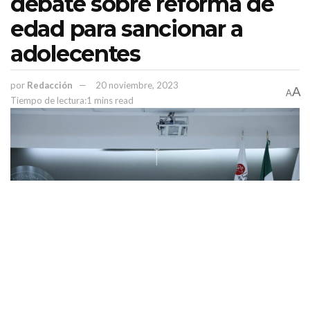
debate sobre reforma de
edad para sancionar a
adolecentes
por
Redacción
20 noviembre, 2023
A
A
Tiempo de lectura:1 mins read
Temas:
Lo Mas Destacado
Marco Flores de la Banda Jerez