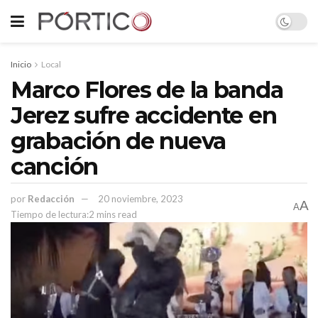
Inicio
Local
Marco Flores de la banda
Jerez sufre accidente en
grabación de nueva
canción
por
Redacción
20 noviembre, 2023
A
A
Tiempo de lectura:2 mins read