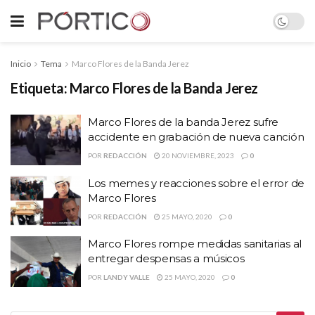
Inicio
Tema
Marco Flores de la Banda Jerez
Etiqueta:
Marco Flores de la Banda Jerez
Marco Flores de la banda Jerez sufre
accidente en grabación de nueva canción
POR
REDACCIÓN
20 NOVIEMBRE, 2023
0
Los memes y reacciones sobre el error de
Marco Flores
POR
REDACCIÓN
25 MAYO, 2020
0
Marco Flores rompe medidas sanitarias al
entregar despensas a músicos
POR
LANDY VALLE
25 MAYO, 2020
0