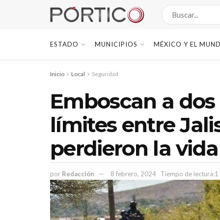
ESTADO
MUNICIPIOS
MÉXICO Y EL MUN
Inicio
Local
Seguridad
Emboscan a dos p
límites entre Jal
perdieron la vida
por
Redacción
8 febrero, 2024
Tiempo de lectura:1