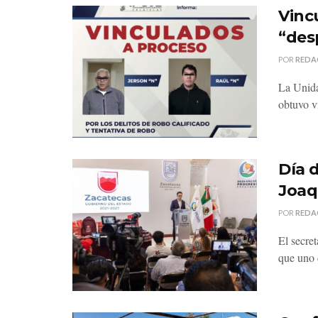
Vinc
“des
POR
REDA
La Unida
obtuvo v
Día 
Joaq
POR
REDA
El secre
que uno d