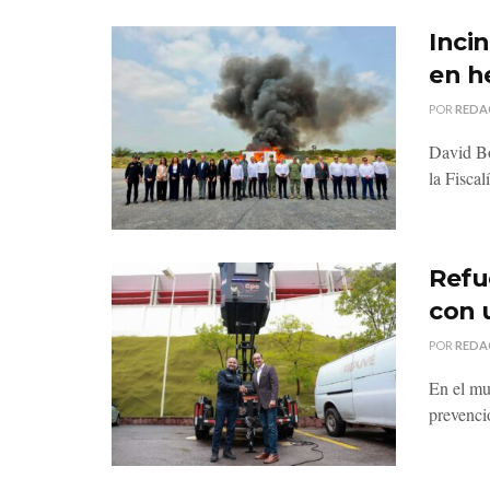
Inci
en h
POR
REDA
David Bo
la Fiscal
Refu
con 
POR
REDA
En el mu
prevenci