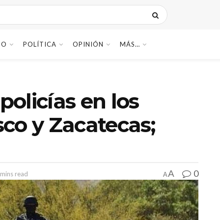
DO
POLÍTICA
OPINIÓN
MÁS…
olicías en los
isco y Zacatecas;
0
A
 mins read
A