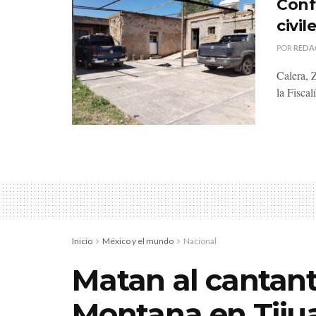
Conf
civi
POR
REDA
Calera, 
la Fiscal
Inicio
México y el mundo
Nacional
Matan al cantant
Montana en Tiju