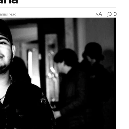
0
A
 mins read
A