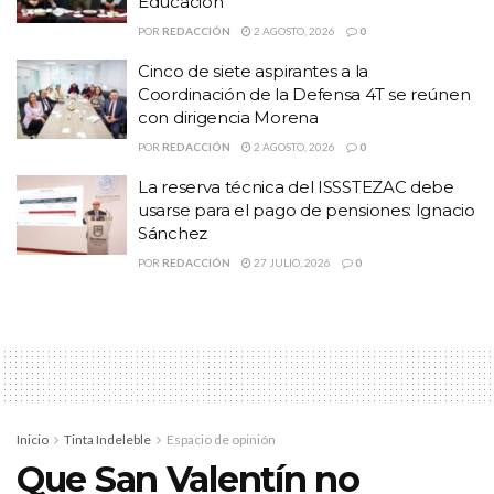
Educación
Informó que en un plazo de cinco días, se estará presentando al
POR
REDACCIÓN
2 AGOSTO, 2026
0
nuevo director o directora que estará al frente de la UNEME de
Cinco de siete aspirantes a la
Urgencias.
Coordinación de la Defensa 4T se reúnen
con dirigencia Morena
Temas:
#Destituyen a responsable de la UNEME
POR
REDACCIÓN
2 AGOSTO, 2026
0
Denuncias sindicales tumban a responsable de la UNEME
La reserva técnica del ISSSTEZAC debe
Zacatecas
usarse para el pago de pensiones: Ignacio
Lo Mas Destacado
Norma Castorena Berelleza
Sánchez
POR
REDACCIÓN
27 JULIO, 2026
0
Inicio
Tinta Indeleble
Espacio de opinión
Que San Valentín no