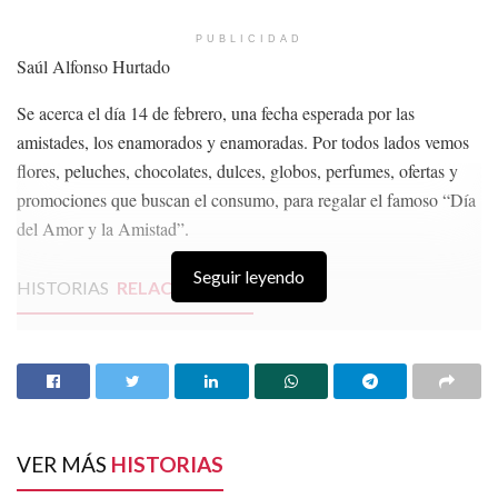
PUBLICIDAD
Saúl Alfonso Hurtado
Se acerca el día 14 de febrero, una fecha esperada por las
amistades, los enamorados y enamoradas. Por todos lados vemos
flores, peluches, chocolates, dulces, globos, perfumes, ofertas y
promociones que buscan el consumo, para regalar el famoso “Día
del Amor y la Amistad”.
Seguir leyendo
HISTORIAS
RELACIONADAS
¿Puedo Conocer mi Capacidad de Pago?
El Gobierno quiere protegernos hasta de las
preguntas
ÍNDICE POLÍTICO/ Censura, porque Sheinbaum
cree que la prensa es su enemiga
VER MÁS
HISTORIAS