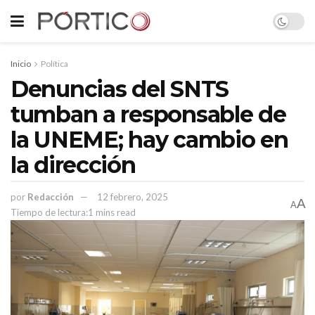
Inicio
Política
Denuncias del SNTS
tumban a responsable de
la UNEME; hay cambio en
la dirección
por
Redacción
12 febrero, 2025
A
A
Tiempo de lectura:1 mins read