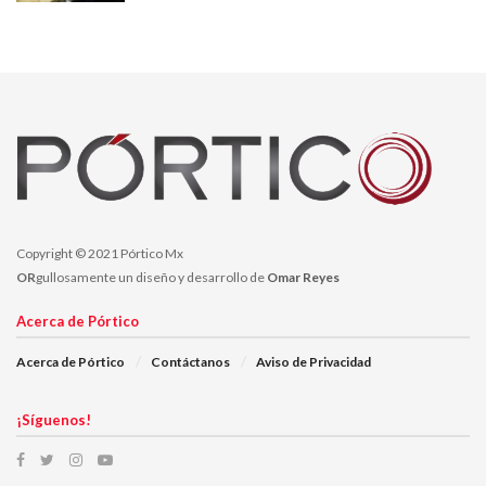
Desayunos, comidas o cenas el 8 por ciento
Perfumes 7 por ciento
Celulares 4 por ciento
Dulces 4 por ciento
Bajo este contexto, ¿Qué se recomienda para cuidar tu bolsillo?
Realiza un presupuesto y compara precios con
1.-
Copyright © 2021 Pórtico Mx
anticipación.
OR
gullosamente un diseño y desarrollo de
Omar Reyes
No te dejes llevar por los impulsos, realiza compras
Acerca de Pórtico
inteligentes.
Acerca de Pórtico
Contáctanos
Aviso de Privacidad
¡Síguenos!
Limita tu presupuesto,
no excederte del mismo,
recuerda que este mes apenas es el inicio del año y