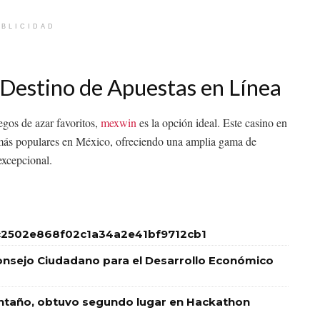
BLICIDAD
Destino de Apuestas en Línea
egos de azar favoritos,
mexwin
es la opción ideal. Este casino en
más populares en México, ofreciendo una amplia gama de
excepcional.
2502e868f02c1a34a2e41bf9712cb1
nsejo Ciudadano para el Desarrollo Económico
Montaño, obtuvo segundo lugar en Hackathon