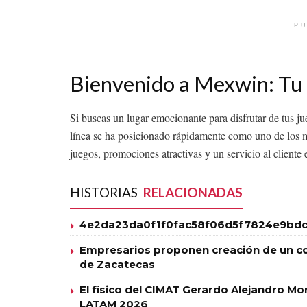
PU
Bienvenido a Mexwin: Tu 
Si buscas un lugar emocionante para disfrutar de tus ju
línea se ha posicionado rápidamente como uno de los 
juegos, promociones atractivas y un servicio al cliente 
HISTORIAS
RELACIONADAS
4e2da23da0f1f0fac58f06d5f7824e9bdc
Empresarios proponen creación de un co
de Zacatecas
El físico del CIMAT Gerardo Alejandro 
LATAM 2026