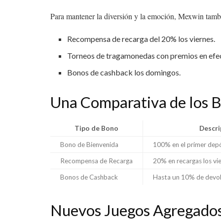
Para mantener la diversión y la emoción, Mexwin tam
Recompensa de recarga del 20% los viernes.
Torneos de tragamonedas con premios en efec
Bonos de cashback los domingos.
Una Comparativa de los 
Tipo de Bono
Descri
Bono de Bienvenida
100% en el primer depó
Recompensa de Recarga
20% en recargas los vi
Bonos de Cashback
Hasta un 10% de devol
Nuevos Juegos Agregados 