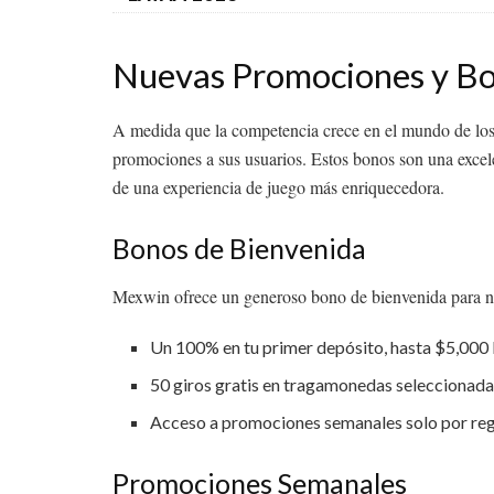
Nuevas Promociones y Bo
A medida que la competencia crece en el mundo de los 
promociones a sus usuarios. Estos bonos son una excele
de una experiencia de juego más enriquecedora.
Bonos de Bienvenida
Mexwin ofrece un generoso bono de bienvenida para nu
Un 100% en tu primer depósito, hasta $5,00
50 giros gratis en tragamonedas seleccionada
Acceso a promociones semanales solo por regi
Promociones Semanales