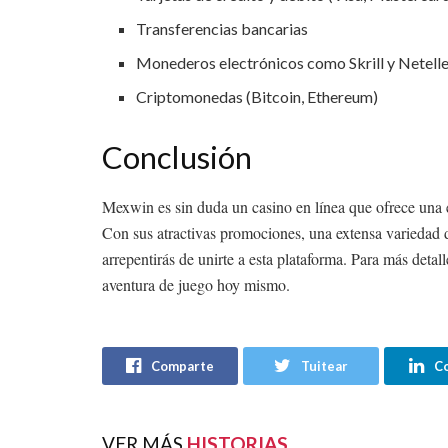
Transferencias bancarias
Monederos electrónicos como Skrill y Netell
Criptomonedas (Bitcoin, Ethereum)
Conclusión
Mexwin es sin duda un casino en línea que ofrece una e
Con sus atractivas promociones, una extensa variedad d
arrepentirás de unirte a esta plataforma. Para más detalle
aventura de juego hoy mismo.
Comparte
Tuitear
C
VER MÁS
HISTORIAS