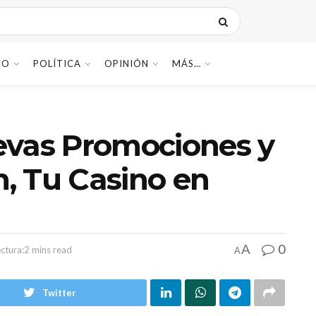
DO
POLÍTICA
OPINIÓN
MÁS…
evas Promociones y
, Tu Casino en
0
A
ctura:2 mins read
A
Twitter