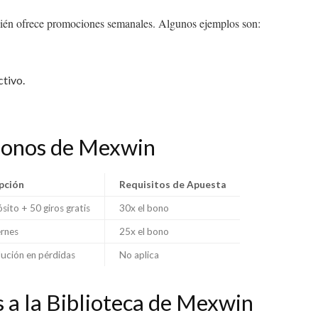
bién ofrece promociones semanales. Algunos ejemplos son:
tivo.
Bonos de Mexwin
pción
Requisitos de Apuesta
sito + 50 giros gratis
30x el bono
ernes
25x el bono
ución en pérdidas
No aplica
a la Biblioteca de Mexwin