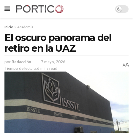
Inicio
Academia
El oscuro panorama del
retiro en la UAZ
por
Redacción
7 mayo, 2026
A
A
Tiempo de lectura:6 mins read