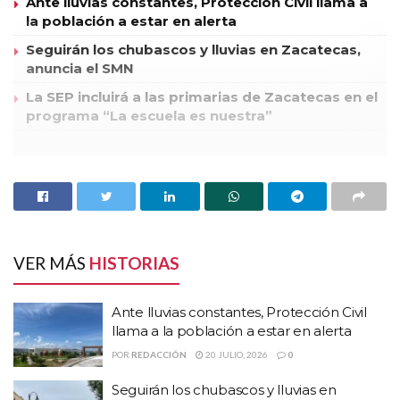
Ante lluvias constantes, Protección Civil llama a
la población a estar en alerta
Seguirán los chubascos y lluvias en Zacatecas,
anuncia el SMN
La SEP incluirá a las primarias de Zacatecas en el
programa “La escuela es nuestra”
Rafael Sescosse Soto, quien anteriormente se desempeño
como secretario ejecutivo del gobernador, fue nombrado por
el titular del ejecutivo, Miguel Alonso Reyes, como su
secretario particular, luego de que el puesto quedara bacante
tras la salida de Barbara Romo Fonseca, quien dejo el cargo
VER MÁS
HISTORIAS
para contender como diputada federal por el cuarto distrito
federal de la colación “Compromiso por México” (PRI –
Ante lluvias constantes, Protección Civil
PVEM) en el proceso electoral 2012.
llama a la población a estar en alerta
POR
REDACCIÓN
20 JULIO, 2026
0
El día de hoy Rafael Sescosse Soto tomó protesta de ley y
Seguirán los chubascos y lluvias en
asumió el cargo de inmediato. Su lugar lo ocupará Esteban