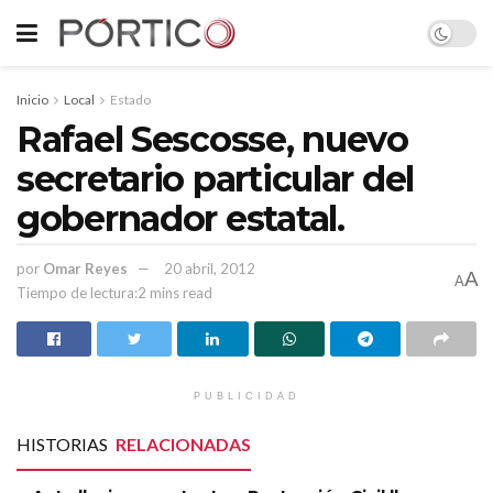
Inicio
Local
Estado
Rafael Sescosse, nuevo
secretario particular del
gobernador estatal.
por
Omar Reyes
20 abril, 2012
A
A
Tiempo de lectura:2 mins read
PUBLICIDAD
HISTORIAS
RELACIONADAS