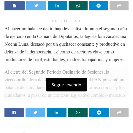
PUBLICIDAD
Al hacer un balance del trabajo levislativo durante el segundo año
de ejercicio en la Cámara de Diputados, la legisladora zacatecana
Noemí Luna, destacó por un quehacer constante y productivo en
defensa de la democracia, así como de sectores clave como
productores de frijol, estudiantes, madres trabajadoras y mujeres.
Al cierre del Segundo Periodo Ordinario de Sesiones, la
vicecoordinadora del Grupo Parlamentario del PAN presentó un
Seguir leyendo
balance de actividades, subrayando su compromiso con las y los
ciudadanos, a pesar de un contexto legislativo complejo marcado
por la mayoría artificial del oficialismo.
HISTORIAS
RELACIONADAS
Vuelcan camioneta de la senadora Geovanna