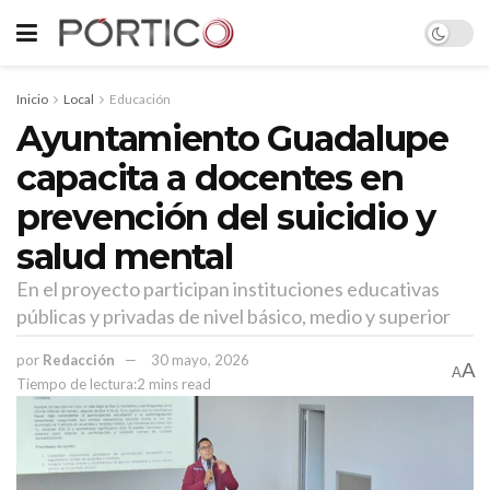
Inicio
Local
Educación
Ayuntamiento Guadalupe
capacita a docentes en
prevención del suicidio y
salud mental
En el proyecto participan instituciones educativas
públicas y privadas de nivel básico, medio y superior
por
Redacción
30 mayo, 2026
A
A
Tiempo de lectura:2 mins read