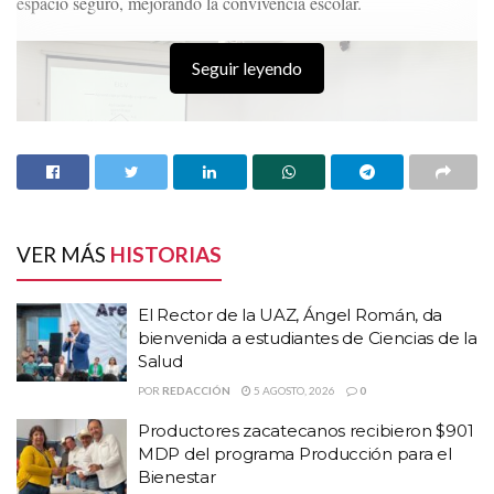
espacio seguro, mejorando la convivencia escolar.
Seguir leyendo
VER MÁS
HISTORIAS
El Rector de la UAZ, Ángel Román, da
bienvenida a estudiantes de Ciencias de la
Salud
HISTORIAS
RELACIONADAS
POR
REDACCIÓN
5 AGOSTO, 2026
0
El Rector de la UAZ, Ángel Román, da bienvenida
Productores zacatecanos recibieron $901
a estudiantes de Ciencias de la Salud
MDP del programa Producción para el
Productores zacatecanos recibieron $901 MDP
Bienestar