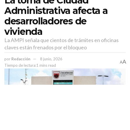
La toma de Ciudad
Administrativa afecta a
desarrolladores de
vivienda
La AMPI señala que cientos de trámites en oficinas
claves están frenados por el bloqueo
por
Redacción
8 junio, 2026
A
A
Tiempo de lectura:1 mins read