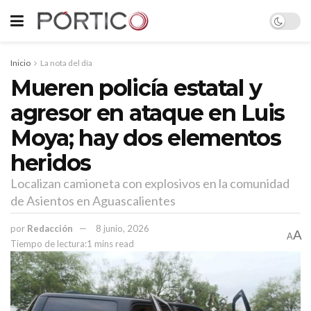
Inicio
La nota del día
Mueren policía estatal y
agresor en ataque en Luis
Moya; hay dos elementos
heridos
Localizan camioneta con explosivos en la comunidad
de Asientos en Aguascalientes
por
Redacción
8 junio, 2026
A
A
Tiempo de lectura:1 mins read