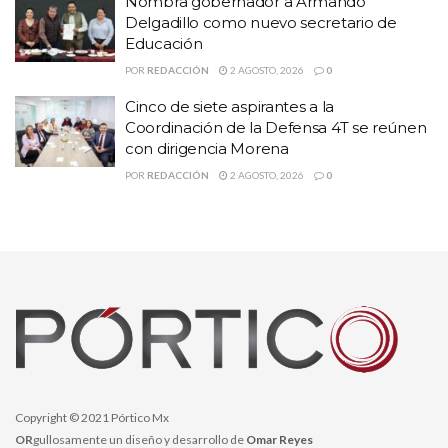
Nombra gobernador a Armando
Delgadillo como nuevo secretario de
Educación
POR
REDACCIÓN
2 AGOSTO, 2026
0
Cinco de siete aspirantes a la
Coordinación de la Defensa 4T se reúnen
con dirigencia Morena
POR
REDACCIÓN
2 AGOSTO, 2026
0
En otro momento la diputada morenista Julia Olguín Serna, el
diputado, Ulises Mejía Haro, la senadora Verónica Días y el
senador José Narro Céspedes, solicitaron licencia y se
registraron también para contender por la coordinación en
Defensa de la Cuarta Transformación.
Copyright © 2021 Pórtico Mx
OR
gullosamente un diseño y desarrollo de
Omar Reyes