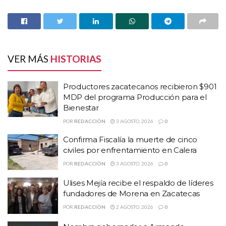
Previo al cierre del registro de aspirantes a la coordinación
de la Defensa de la Cuarta Transformación, la senadora
petista Geovanna Bañuelos de la Torre y el diputado Carlos
Puente Salas, coordinador del Partido Verde Ecologista de
México en la LXVI legislatura,, formalizaron su registro para
VER MÁS
HISTORIAS
competir por la Coordinación de Defensa de la
Transformación en Zacatecas.
Productores zacatecanos recibieron $901
MDP del programa Producción para el
Bienestar
POR
REDACCIÓN
3 AGOSTO, 2026
0
Confirma Fiscalía la muerte de cinco
civiles por enfrentamiento en Calera
POR
REDACCIÓN
3 AGOSTO, 2026
0
Ulises Mejía recibe el respaldo de líderes
fundadores de Morena en Zacatecas
POR
REDACCIÓN
2 AGOSTO, 2026
0