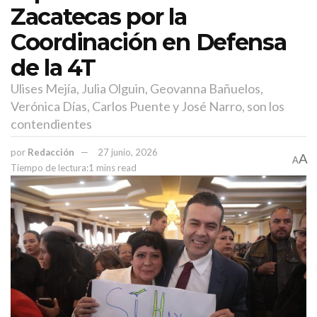
Zacatecas por la
Coordinación en Defensa
de la 4T
Ulises Mejía, Julia Olguin, Geovanna Bañuelos,
Verónica Días, Carlos Puente y José Narro, son los
contendientes
por
Redacción
27 junio, 2026
A
A
Tiempo de lectura:1 mins read