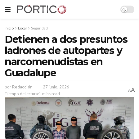
Inicio
Local
Seguridad
Detienen a dos presuntos
ladrones de autopartes y
narcomenudistas en
Guadalupe
por
Redacción
27 junio, 2026
A
A
Tiempo de lectura:1 mins read