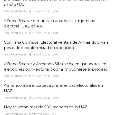
electo UAZ
POR
OMAR REYES
14 MAYO, 2012
0
Alfredo Salazar denunciará anomalías en jornada
electoral UAZ en PJF
POR
OMAR REYES
12 MAYO, 2012
0
Confirma Comisión Electoral ventaja de Armando Silva a
pesar de inconformidad en oposición.
POR
OMAR REYES
11 MAYO, 2012
0
Alfredo Salazar y Armando Silva se dicen ganadores en
elecciones por Rectoría; podría impugnarse el proceso.
POR
OMAR REYES
10 MAYO, 2012
0
Armando Silva encabeza preferencias electorales en
UAZ.
POR
OMAR REYES
10 MAYO, 2012
0
Hoy se votan más de 500 mandos en la UAZ.
POR
OMAR REYES
9 MAYO, 2012
0