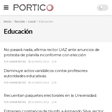
Inicio
Sección
Local
Educación
Educación
No pasará nada, afirma rector UAZ ante anuncios de
protesta de planilla inconforme con elección
POR
OMAR REYES
16 MAYO, 2012
0
Disminuye actos vandálicos contra profesores:
autoridades educativas.
POR
OMAR REYES
15 MAYO, 2012
0
Recuentan paquetes electorales en la Universidad.
POR
OMAR REYES
15 MAYO, 2012
0
Entregan constancia de triunfo a Armando Silva, rector