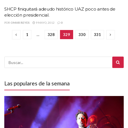
SHCP finiquitará adeudo histórico UAZ poco antes de
elección presidencial.
POR
OMAR REYES
9 MAYO, 2012
0
1
…
328
329
330
331
Las populares de la semana