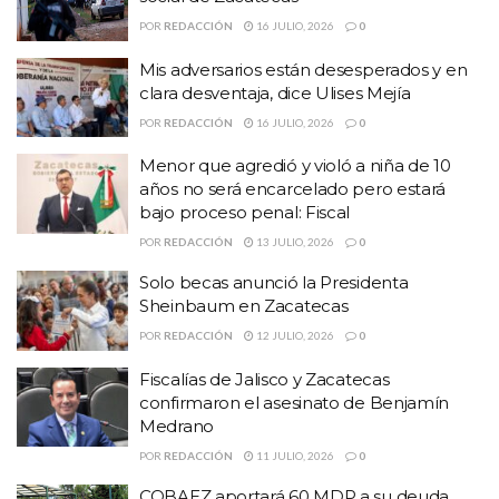
POR
REDACCIÓN
16 JULIO, 2026
0
Mis adversarios están desesperados y en
clara desventaja, dice Ulises Mejía
POR
REDACCIÓN
16 JULIO, 2026
0
Menor que agredió y violó a niña de 10
años no será encarcelado pero estará
bajo proceso penal: Fiscal
POR
REDACCIÓN
13 JULIO, 2026
0
Solo becas anunció la Presidenta
Sheinbaum en Zacatecas
POR
REDACCIÓN
12 JULIO, 2026
0
Fiscalías de Jalisco y Zacatecas
confirmaron el asesinato de Benjamín
Medrano
POR
REDACCIÓN
11 JULIO, 2026
0
COBAEZ aportará 60 MDP a su deuda