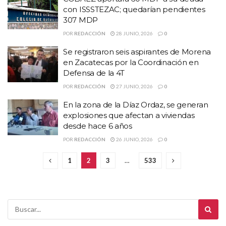
con ISSSTEZAC; quedarían pendientes
307 MDP
POR
REDACCIÓN
28 JUNIO, 2026
0
Se registraron seis aspirantes de Morena
en Zacatecas por la Coordinación en
Defensa de la 4T
POR
REDACCIÓN
27 JUNIO, 2026
0
En la zona de la Díaz Ordaz, se generan
explosiones que afectan a viviendas
desde hace 6 años
POR
REDACCIÓN
26 JUNIO, 2026
0
1
2
3
…
533