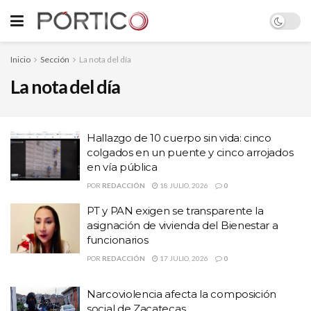
Inicio
Sección
La nota del día
La nota del día
Hallazgo de 10 cuerpo sin vida: cinco
colgados en un puente y cinco arrojados
en vía pública
POR
REDACCIÓN
18 JULIO, 2026
0
PT y PAN exigen se transparente la
asignación de vivienda del Bienestar a
funcionarios
POR
REDACCIÓN
17 JULIO, 2026
0
Narcoviolencia afecta la composición
social de Zacatecas