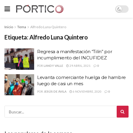
Inicio
Tema
Alfredo Luna Quintero
Etiqueta:
Alfredo Luna Quintero
Regresa a manifestación “Tilín” por
incumplimiento del INCUFIDEZ
POR
LANDY VALLE
29 ABRIL, 2021
0
Levanta comerciante huelga de hambre
luego de casi un mes
POR
JESÚS DE ÁVILA
6 NOVIEMBRE, 2020
0