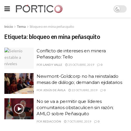
Inicio
Tema
bloqueo en mina peñasquito
Etiqueta:
bloqueo en mina peñasquito
Conflicto de intereses en minera
Peñasquito: Tello
POR
LANDY VALLE
25 OCTUBRE, 2019
0
Newmont-Goldcorp no ha reinstalado
mesas de diálogo; demandan ejidatarios
POR
JESÚS DE ÁVILA
22 OCTUBRE, 2019
0
No se va a permitir que líderes
comunitarios obstaculicen sin razón;
AMLO sobre Peñasquito
POR
REDACCIÓN
7 OCTUBRE, 2019
0