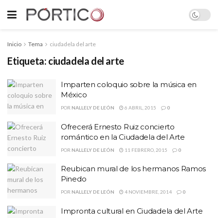
Inicio
Tema
ciudadela del arte
Etiqueta:
ciudadela del arte
Imparten coloquio sobre la música en
México
POR
NALLELY DE LEÓN
6 ABRIL, 2015
0
Ofrecerá Ernesto Ruiz concierto
romántico en la Ciudadela del Arte
POR
NALLELY DE LEÓN
11 FEBRERO, 2015
0
Reubican mural de los hermanos Ramos
Pinedo
POR
NALLELY DE LEÓN
4 NOVIEMBRE, 2014
0
Impronta cultural en Ciudadela del Arte