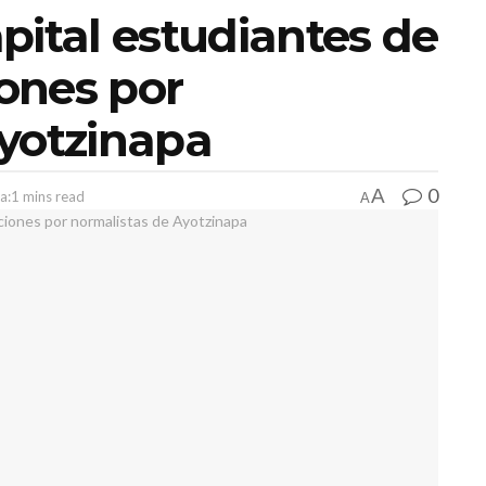
pital estudiantes de
iones por
Ayotzinapa
0
A
a:1 mins read
A