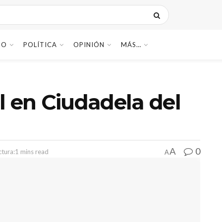
DO
POLÍTICA
OPINIÓN
MÁS…
l en Ciudadela del
0
A
tura:1 mins read
A