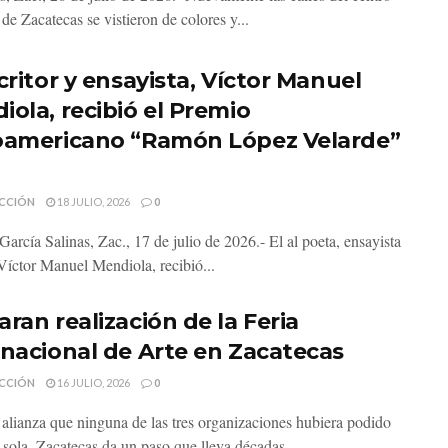
 de Zacatecas se vistieron de colores y...
critor y ensayista, Víctor Manuel
iola, recibió el Premio
oamericano “Ramón López Velarde”
CCIÓN
18 JULIO, 2026
0
García Salinas, Zac., 17 de julio de 2026.- El al poeta, ensayista
 Víctor Manuel Mendiola, recibió...
ran realización de la Feria
rnacional de Arte en Zacatecas
CCIÓN
16 JULIO, 2026
0
alianza que ninguna de las tres organizaciones hubiera podido
 sola, Zacatecas da un paso que lleva décadas...