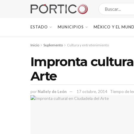
ESTADO
MUNICIPIOS
MÉXICO Y EL MUN
Inicio
Suplemento
Cultura y entretenimiento
Impronta cultura
Arte
por
Nallely de León
17 octubre, 2014
Tiempo de lec