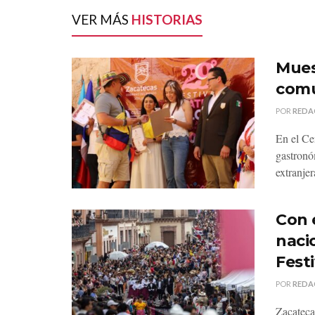
VER MÁS
HISTORIAS
Mues
comu
POR
REDA
En el Ce
gastronó
extranjer
Con 
nacio
Festi
POR
REDA
Zacateca