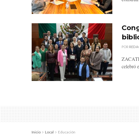
Cong
bibl
POR
REDA
ZACATEC
celebró 
Inicio
Local
Educación