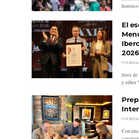
histórico
El es
Mend
Iber
2026
POR
REDA
Jerez de 
y editor
Prepa
Inte
POR
REDA
Con una 
construir