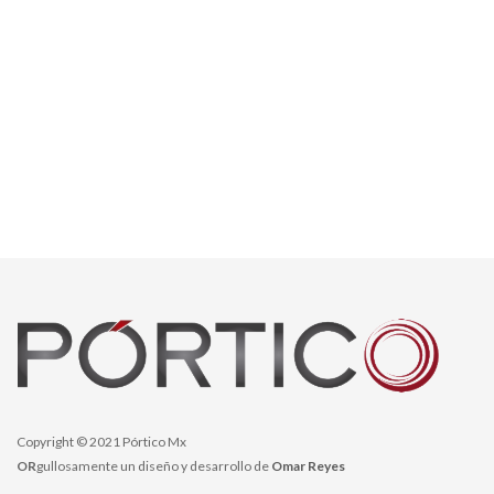
Copyright © 2021 Pórtico Mx
OR
gullosamente un diseño y desarrollo de
Omar Reyes