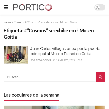
Inicio
Tema
#"Cosmos" se exhibe en el Museo Goitia
Etiqueta:
#”Cosmos” se exhibe en el Museo
Goitia
Juan Carlos Villegas, entra por la puerta
principal al Museo Francisco Goitia
POR
REDACCIÓN
15 MARZO, 2024
0
Las populares de la semana