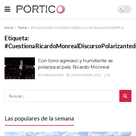
Inicio
Tema
#CuestionaRicardoMonrealDiscursoPolarizantedeAMLO
Etiqueta:
#CuestionaRicardoMonrealDiscursoPolarizant
Con tono agresivo y humillante se
polariza al país: Ricardo Monreal
POR
REDACCIÓN
19 NOVIEMBRE, 2022
0
Las populares de la semana